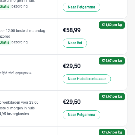
esteld, morgen in huis
bezorging
Gratis
Naar Petgamma
€11,80 per kg
€58,99
oor 12:00 besteld, maandag
ezorgd
bezorging
Gratis
Naar Bol
€19,67 per kg
€29,50
rtijd niet opgegeven
Naar Huisdierenbazaar
€19,67 per kg
€29,50
p werkdagen voor 23:00
esteld, morgen in huis
4,95 bezorgkosten
Naar Petgamma
€19,67 per kg