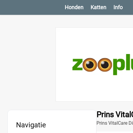
Honden
Katten
Info
Prins Vital
Prins VitalCare D
Navigatie
met gewrichtspr