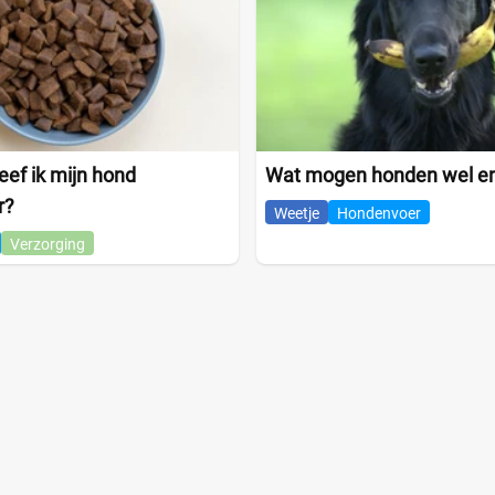
ef ik mijn hond
Wat mogen honden wel en
r?
Weetje
Hondenvoer
Verzorging