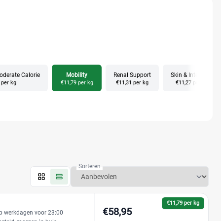
oderate Calorie
Mobility
Renal Support
Skin & Intestinal
 per kg
€11,79 per kg
€11,31 per kg
€11,27 per kg
Sorteren
€11,79 per kg
€58,95
p werkdagen voor 23:00