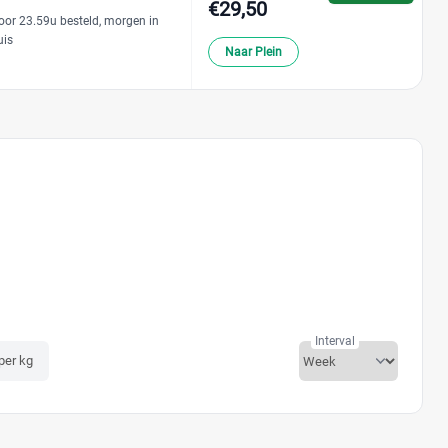
€29,50
oor 23.59u besteld, morgen in
uis
Naar Plein
Interval
 per kg