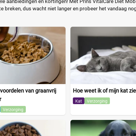
le aanbiedingen en kortingen! Met Prins VitalCare Diet Mobi
te breken, dus wacht niet langer en probeer het vandaag nog
 voordelen van graanvrij
Hoe weet ik of mijn kat zie
r
Kat
Verzorging
Verzorging