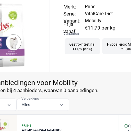
Merk:
Prins
Serie:
VitalCare Diet
Variant:
Mobility
Prijs
€11,79 per kg
vanaf:
Varianten
Gastro-Intestinal
Hypoallergic M
€11,89 per kg
€11,88
anbiedingen voor Mobility
n bij 4 aanbieders, waarvan
0 aanbiedingen.
Verpakking
Alles
O
PRINS
VitalCare Diet Mobility