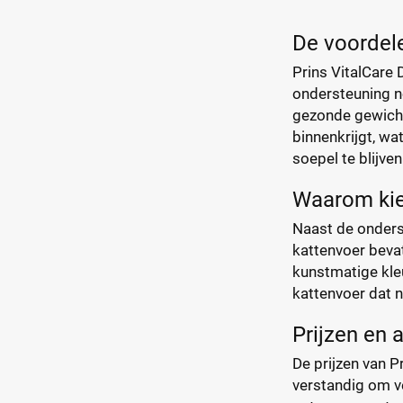
De voordele
Prins VitalCare 
ondersteuning n
gezonde gewichts
binnenkrijgt, wa
soepel te blijven
Waarom kiez
Naast de onderst
kattenvoer bevat
kunstmatige kle
kattenvoer dat ni
Prijzen en 
De prijzen van P
verstandig om ve