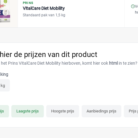
PRINS
V
VitalCare Diet Mobility
h
Standaard pak van 1,5 kg
 hier de prijzen van dit product
 het Prins VitalCare Diet Mobility hierboven, komt hier ook
html
in te zien?
king
 kg
ijs
Laagste prijs
Hoogste prijs
Aanbiedings prijs
Prijs