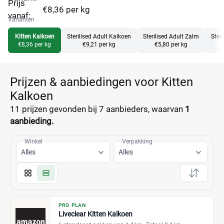
Prijs
€8,36 per kg
vanaf:
Varianten
Kitten Kalkoen
Sterilised Adult Kalkoen
Sterilised Adult Zalm
Ster
€8,36 per kg
€9,21 per kg
€5,80 per kg
Prijzen & aanbiedingen voor Kitten
Kalkoen
11 prijzen
gevonden bij 7 aanbieders, waarvan
1
aanbieding.
Winkel
Verpakking
Alles
Alles
PRO PLAN
Liveclear Kitten Kalkoen