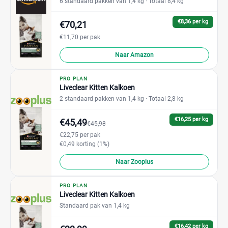
6 standaard pakken van 1,4 kg
· Totaal 8,4 kg
€8,36 per kg
€70,21
€11,70 per pak
Naar Amazon
PRO PLAN
Liveclear Kitten Kalkoen
2 standaard pakken van 1,4 kg
· Totaal 2,8 kg
€16,25 per kg
€45,49
€45,98
€22,75 per pak
€0,49 korting (1%)
Naar Zooplus
PRO PLAN
Liveclear Kitten Kalkoen
Standaard pak van 1,4 kg
€16,42 per kg