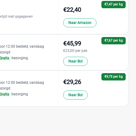
€7,47 per kg
€22,40
rtijd niet opgegeven
Naar Amazon
€7,67 per kg
€45,99
oor 12:00 besteld, vandaag
€23,00 per pak
ezorgd
bezorging
Gratis
Naar Bol
€9,75 per kg
€29,26
oor 12:00 besteld, vandaag
ezorgd
bezorging
Gratis
Naar Bol