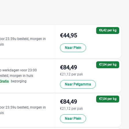
€6,42 per kg
€44,95
oor 23.59u besteld, morgen in
uis
Naar Plein
€7,04 per kg
€84,49
p werkdagen voor 23:00
€21,12 per pak
esteld, morgen in huis
bezorging
Gratis
Naar Petgamma
€7,04 per kg
€84,49
oor 23.59u besteld, morgen in
€21,12 per pak
uis
Naar Plein