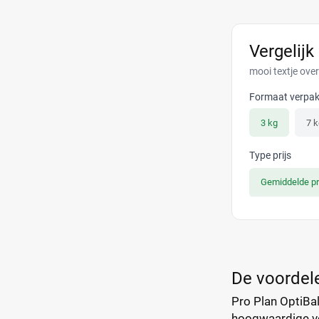
Vergelijk
mooi textje over
Formaat verpak
3 kg
7 k
Type prijs
Gemiddelde pr
De voordele
Pro Plan OptiBal
hoogwaardige vo