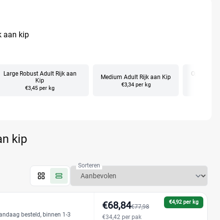
k aan kip
Large Robust Adult Rijk aan
OptiBalanc
Medium Adult Rijk aan Kip
Kip
Ri
€3,34 per kg
€3,45 per kg
€
an kip
Sorteren
€4,92 per kg
€68,84
€77,98
andaag besteld, binnen 1-3
€34,42 per pak