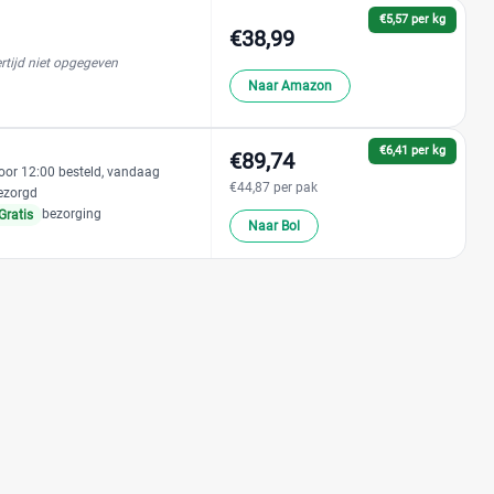
€5,57 per kg
€38,99
rtijd niet opgegeven
Naar Amazon
€6,41 per kg
€89,74
oor 12:00 besteld, vandaag
€44,87 per pak
ezorgd
bezorging
Gratis
Naar Bol