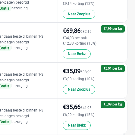
erkdagen bezorgd
€9,14 korting (12%)
bezorging
Gratis
Naar Zooplus
€4,99 per kg
€69,86
€82,19
andaag besteld, binnen 1-3
€34,93 per pak
erkdagen bezorgd
€12,33 korting (15%)
bezorging
Gratis
Naar Brekz
€5,01 per kg
€35,09
€38,99
andaag besteld, binnen 1-3
€3,90 korting (10%)
erkdagen bezorgd
bezorging
Gratis
Naar Zooplus
€5,09 per kg
€35,66
€41,95
andaag besteld, binnen 1-3
€6,29 korting (15%)
erkdagen bezorgd
bezorging
Gratis
Naar Brekz