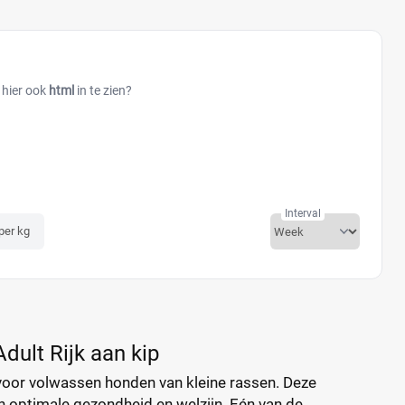
 hier ook
html
in te zien?
Interval
 per kg
dult Rijk aan kip
 voor volwassen honden van kleine rassen. Deze
 optimale gezondheid en welzijn. Eén van de