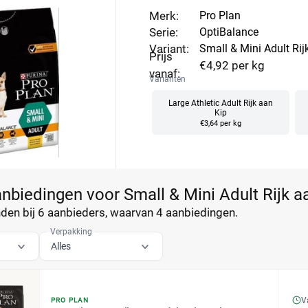
Merk:
Pro Plan
Serie:
OptiBalance
Variant:
Small & Mini Adult Rij
Prijs
€4,92 per kg
vanaf:
Varianten
Large Athletic Adult Rijk aan
Kip
€3,64 per kg
anbiedingen voor Small & Mini Adult Rijk a
en bij 6 aanbieders, waarvan
4 aanbiedingen.
Verpakking
Alles
V
PRO PLAN