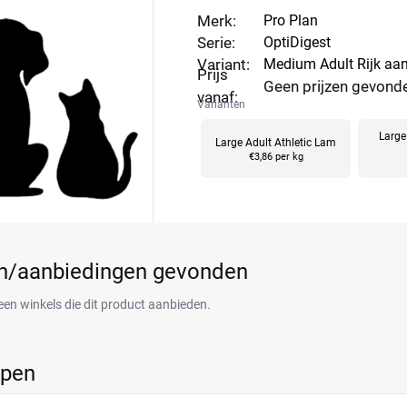
Merk:
Pro Plan
Serie:
OptiDigest
Variant:
Medium Adult Rijk aan
Prijs
Geen prijzen gevond
vanaf:
Varianten
Large
Large Adult Athletic Lam
€3,86 per kg
en/aanbiedingen gevonden
een winkels die dit product aanbieden.
ppen