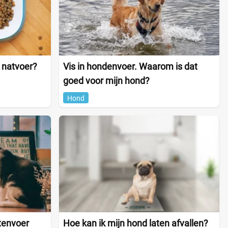
 natvoer?
Vis in hondenvoer. Waarom is dat
goed voor mijn hond?
Hond
tenvoer
Hoe kan ik mijn hond laten afvallen?