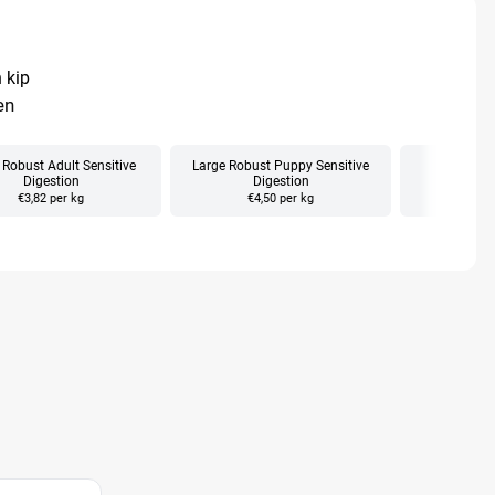
 kip
en
 Robust Adult Sensitive
Large Robust Puppy Sensitive
Medium 
Digestion
Digestion
G
€3,82 per kg
€4,50 per kg
€4,