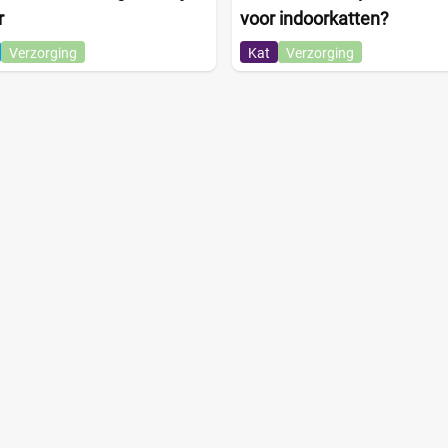
r
voor indoorkatten?
Verzorging
Kat
Verzorging