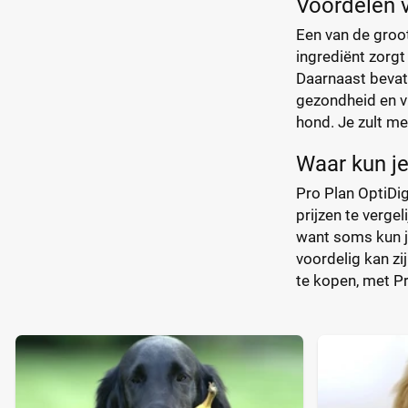
Voordelen v
Een van de groo
ingrediënt zorgt
Daarnaast bevat
gezondheid en vi
hond. Je zult me
Waar kun je
Pro Plan OptiDig
prijzen te verge
want soms kun j
voordelig kan zi
te kopen, met P