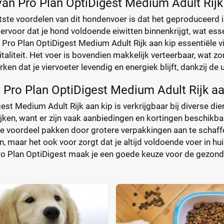
an Pro Plan OptiDigest Medium Adult Rijk
tste voordelen van dit hondenvoer is dat het geproduceerd 
 ervoor dat je hond voldoende eiwitten binnenkrijgt, wat ess
 Pro Plan OptiDigest Medium Adult Rijk aan kip essentiële v
taliteit. Het voer is bovendien makkelijk verteerbaar, wat z
rken dat je viervoeter levendig en energiek blijft, dankzij de
 Pro Plan OptiDigest Medium Adult Rijk a
est Medium Adult Rijk aan kip is verkrijgbaar bij diverse di
lijken, want er zijn vaak aanbiedingen en kortingen beschik
e voordeel pakken door grotere verpakkingen aan te schaffen
jn, maar het ook voor zorgt dat je altijd voldoende voer in hu
ro Plan OptiDigest maak je een goede keuze voor de gezondh