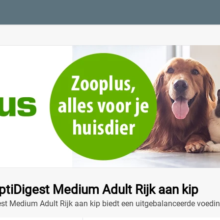
ptiDigest Medium Adult Rijk aan kip
est Medium Adult Rijk aan kip biedt een uitgebalanceerde voedi
ediënten zoals kip en prebiotica, zorgt dit voer voor een gezond