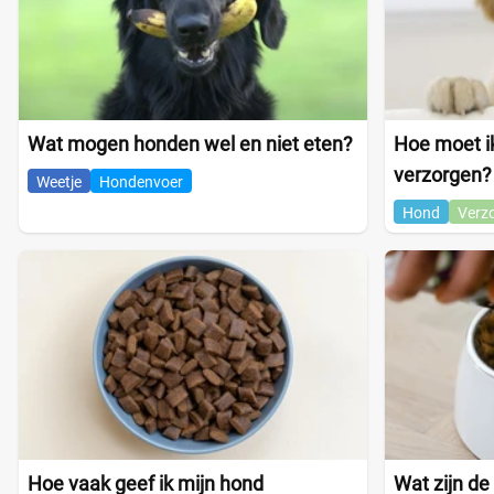
Wat mogen honden wel en niet eten?
Hoe moet ik
verzorgen?
Weetje
Hondenvoer
Hond
Verz
Hoe vaak geef ik mijn hond
Wat zijn de