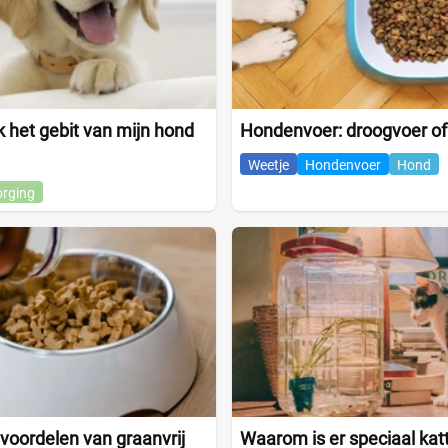
 het gebit van mijn hond
Hondenvoer: droogvoer of
Weetje
Hondenvoer
Hond
orging
 voordelen van graanvrij
Waarom is er speciaal kat