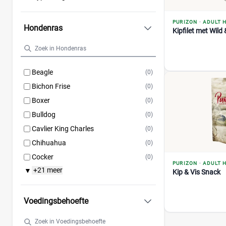
PURIZON
·
ADULT 
Hondenras
Kipfilet met Wild
Beagle
(0)
Bichon Frise
(0)
Boxer
(0)
Bulldog
(0)
Cavlier King Charles
(0)
Chihuahua
(0)
Cocker
(0)
PURIZON
·
ADULT 
+21 meer
▼
Kip & Vis Snack
Voedingsbehoefte