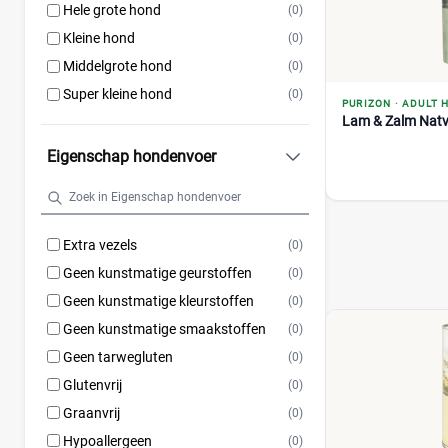
Hele grote hond
(0)
Kleine hond
(0)
Middelgrote hond
(0)
Super kleine hond
(0)
PURIZON
·
ADULT 
Lam & Zalm Natv
Eigenschap hondenvoer
Extra vezels
(0)
Geen kunstmatige geurstoffen
(0)
Geen kunstmatige kleurstoffen
(0)
Geen kunstmatige smaakstoffen
(0)
Geen tarwegluten
(0)
Glutenvrij
(0)
Graanvrij
(0)
Hypoallergeen
(0)