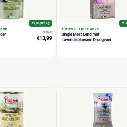
€7,36 per kg
€14
HOND
PURIZON
·
ADULT HOND
VANAF
oer
Single Meat Eend met
€13,99
Lavendelbloesem Droogvoer