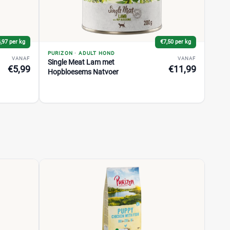
,97 per kg
€7,50 per kg
PURIZON
·
ADULT HOND
VANAF
VANAF
Single Meat Lam met
€5,99
€11,99
Hopbloesems Natvoer