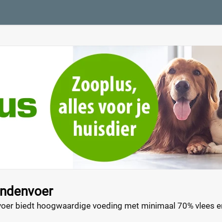
ondenvoer
oer biedt hoogwaardige voeding met minimaal 70% vlees en 
dat je voordelig kunt kopen.