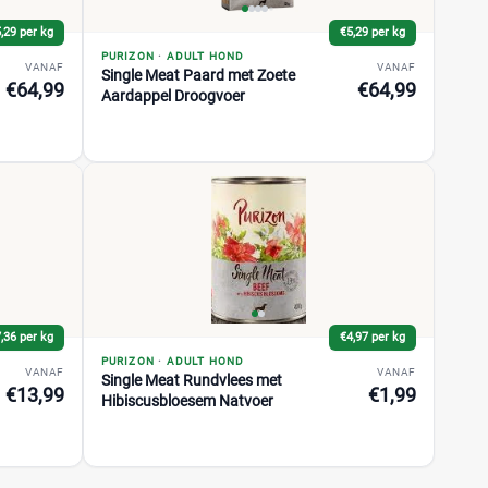
,29 per kg
€5,29 per kg
PURIZON
·
ADULT HOND
VANAF
VANAF
Single Meat Paard met Zoete
€64,99
€64,99
Aardappel Droogvoer
,36 per kg
€4,97 per kg
PURIZON
·
ADULT HOND
VANAF
VANAF
Single Meat Rundvlees met
€13,99
€1,99
Hibiscusbloesem Natvoer