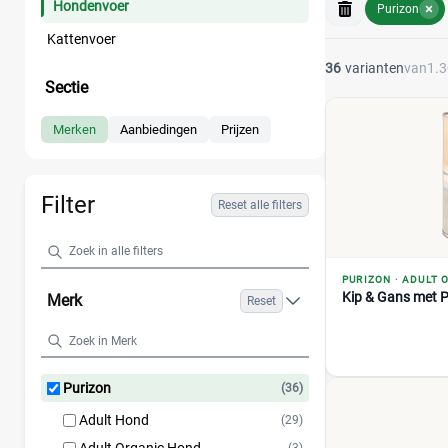
Hondenvoer
Purizon
Kattenvoer
36
varianten
van
1.
Sectie
Merken
Aanbiedingen
Prijzen
Filter
Reset alle filters
PURIZON
·
ADULT 
Kip & Gans met 
Merk
Reset
Purizon
(36)
Adult Hond
(29)