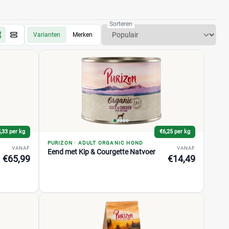
Sorteren
Varianten
Merken
,33 per kg
€6,25 per kg
PURIZON
·
ADULT ORGANIC HOND
VANAF
VANAF
Eend met Kip & Courgette Natvoer
€65,99
€14,49