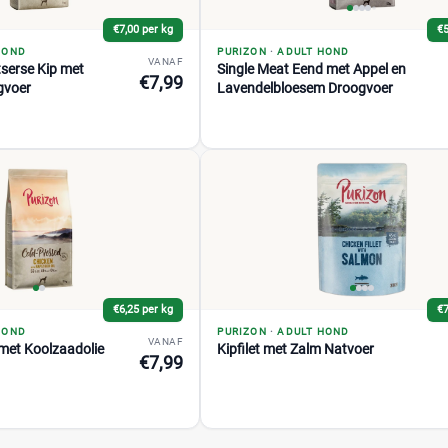
€7,00 per kg
€5
HOND
PURIZON
·
ADULT HOND
VANAF
serse Kip met
Single Meat Eend met Appel en
€7,99
gvoer
Lavendelbloesem Droogvoer
€6,25 per kg
€7
HOND
PURIZON
·
ADULT HOND
VANAF
met Koolzaadolie
Kipfilet met Zalm Natvoer
€7,99