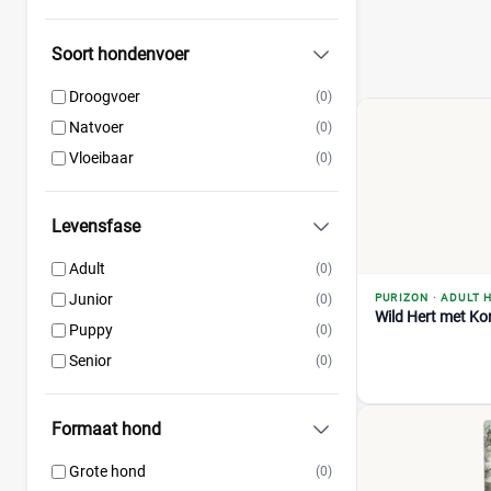
Perfect Fit
(6)
Prins
(82)
Soort hondenvoer
Pro Plan
(63)
Renske
(53)
Droogvoer
(0)
Royal Canin
(195)
Natvoer
(0)
Versele-Laga
(33)
Vloeibaar
(0)
Levensfase
Adult
(0)
Junior
(0)
PURIZON
·
ADULT 
Wild Hert met Ko
Puppy
(0)
Senior
(0)
Formaat hond
Grote hond
(0)