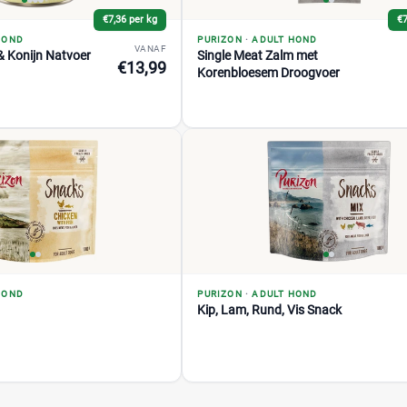
€7,36 per kg
€7
HOND
PURIZON
·
ADULT HOND
VANAF
 & Konijn Natvoer
Single Meat Zalm met
€13,99
Korenbloesem Droogvoer
HOND
PURIZON
·
ADULT HOND
Kip, Lam, Rund, Vis Snack