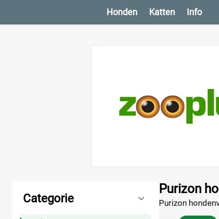
Honden
Katten
Info
Producten
Purizon h
Categorie
Purizon hondenv
is eenvoudig, zo