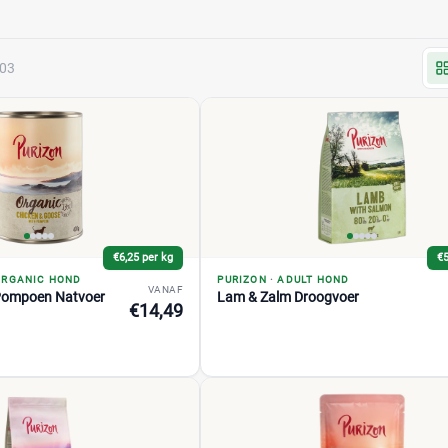
303
€6,25 per kg
€5
ORGANIC HOND
PURIZON
·
ADULT HOND
VANAF
Pompoen Natvoer
Lam & Zalm Droogvoer
€14,49