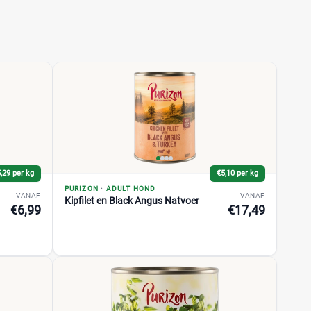
,29 per kg
€5,10 per kg
PURIZON
·
ADULT HOND
VANAF
VANAF
Kipfilet en Black Angus Natvoer
€6,99
€17,49