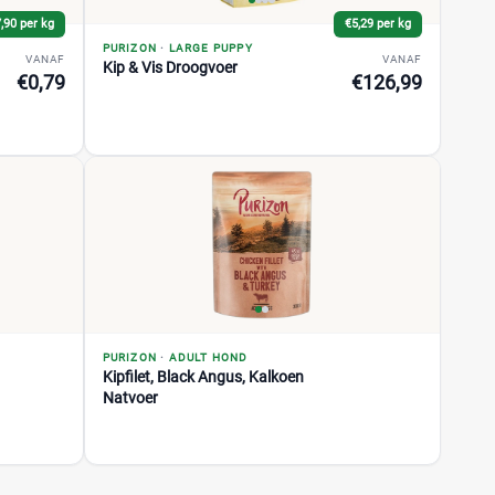
,90 per kg
€5,29 per kg
PURIZON
·
LARGE PUPPY
VANAF
VANAF
Kip & Vis Droogvoer
€0,79
€126,99
PURIZON
·
ADULT HOND
Kipfilet, Black Angus, Kalkoen
Natvoer