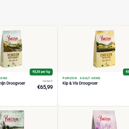
€5,33 per kg
€5
HOND
PURIZON
·
ADULT HOND
VANAF
nijn Droogvoer
Kip & Vis Droogvoer
€65,99