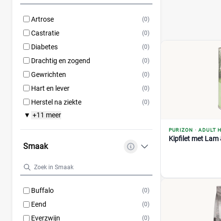
Artrose
(0)
Castratie
(0)
Diabetes
(0)
Drachtig en zogend
(0)
Gewrichten
(0)
Hart en lever
(0)
Herstel na ziekte
(0)
+11 meer
▼
PURIZON
·
ADULT 
Kipfilet met Lam
Smaak
Buffalo
(0)
Eend
(0)
Everzwijn
(0)