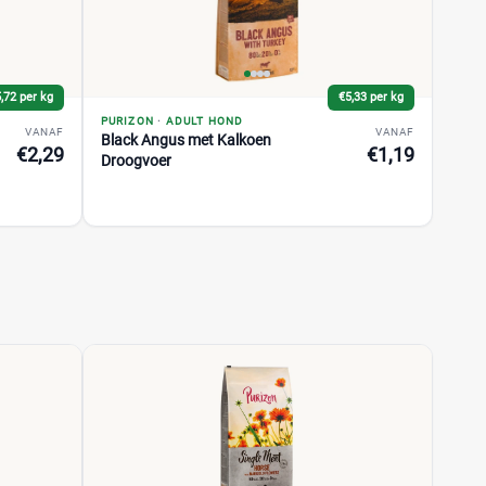
,72 per kg
€5,33 per kg
PURIZON
·
ADULT HOND
VANAF
VANAF
Black Angus met Kalkoen
€2,29
€1,19
Droogvoer