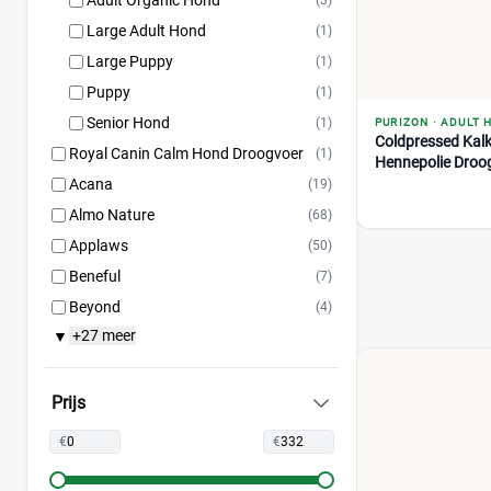
Adult Organic Hond
(3)
Large Adult Hond
(1)
Large Puppy
(1)
Puppy
(1)
Senior Hond
(1)
PURIZON
·
ADULT 
Coldpressed Kal
Royal Canin Calm Hond Droogvoer
(1)
Hennepolie Droo
Acana
(19)
Almo Nature
(68)
Applaws
(50)
Beneful
(7)
Beyond
(4)
+27 meer
▼
BF Petfood
(29)
Bonzo
(18)
Bosch
(57)
Prijs
Briantos
(12)
€
€
CaroCroc
(14)