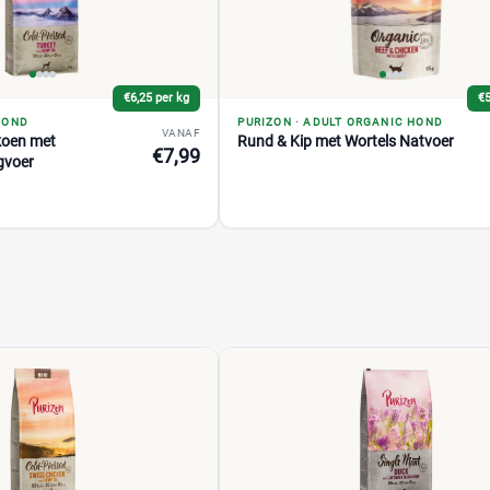
€6,25 per kg
€5
HOND
PURIZON
·
ADULT ORGANIC HOND
VANAF
koen met
Rund & Kip met Wortels Natvoer
€7,99
gvoer