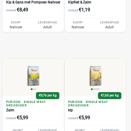
Kip & Gans met Pompoen Natvoer
Kipfilet & Zalm
Whiskas
(46)
€8,49
€1,19
VANAF
VANAF
Kortingspercentage
SOORT
LEVENSFASE
SOORT
LEVENSFASE
Natvoer
Adult
Natvoer
Adult
%
%
Soort kattenvoer
Droogvoer
(23)
Natvoer
(11)
Leeftijd kat
€9,76 per kg
€7,65 per kg
PURIZON
·
SINGLE MEAT
PURIZON
·
SINGLE MEAT
Adult
DROOGVOER
DROOGVOER
(31)
Zalm
kip
Junior
(0)
€5,99
€5,99
VANAF
VANAF
Kitten
(2)
Senior
(0)
SOORT
LEVENSFASE
SOORT
LEVENSFASE