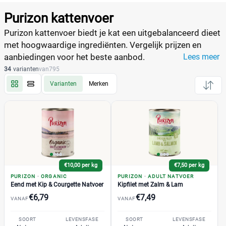
Producten
Filter
Purizon kattenvoer
Reset alle filters
Purizon kattenvoer biedt je kat een uitgebalanceerd dieet
met hoogwaardige ingrediënten. Vergelijk prijzen en
aanbiedingen voor het beste aanbod.
Lees meer
Merk
Reset
34
varianten
van
795
Varianten
Merken
Purizon
(34)
Adult Droogvoer
(7)
Adult Natvoer
(4)
Coldpressed
(2)
€10,00 per kg
€7,50 per kg
Kitten
(2)
PURIZON
·
ORGANIC
PURIZON
·
ADULT NATVOER
Large Adult Kat
(1)
Eend met Kip & Courgette Natvoer
Kipfilet met Zalm & Lam
Organic
€6,79
€7,49
(4)
VANAF
VANAF
Single Meat Droogvoer
(5)
SOORT
LEVENSFASE
SOORT
LEVENSFASE
+2 meer
▼