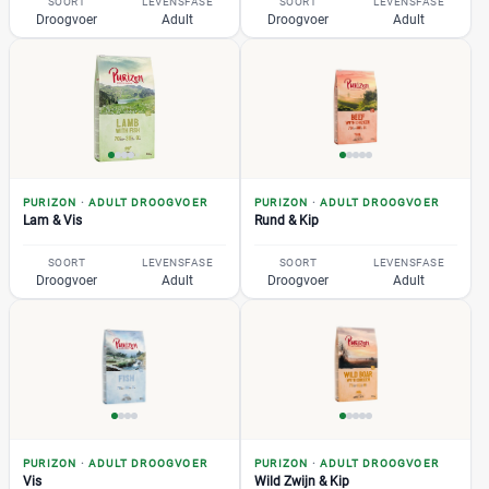
SOORT
LEVENSFASE
SOORT
LEVENSFASE
Droogvoer
Adult
Droogvoer
Adult
Amazon
(0)
Bol
(0)
Brekz
(0)
DierenwinkelXL
(0)
Huisdierenbazaar
(0)
Joybuy
(0)
PURIZON
·
ADULT DROOGVOER
PURIZON
·
ADULT DROOGVOER
Medpets
(0)
Lam & Vis
Rund & Kip
+3 meer
▼
SOORT
LEVENSFASE
SOORT
LEVENSFASE
Droogvoer
Adult
Droogvoer
Adult
PURIZON
·
ADULT DROOGVOER
PURIZON
·
ADULT DROOGVOER
Vis
Wild Zwijn & Kip