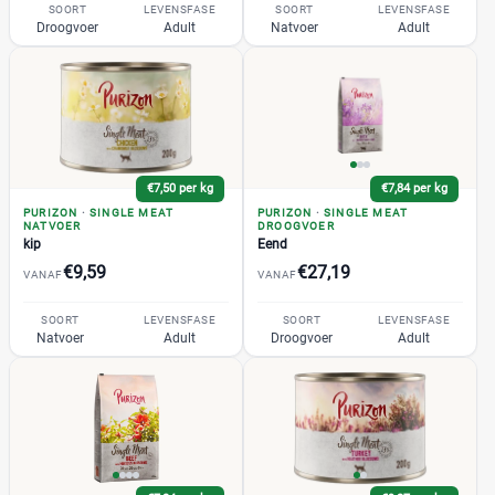
Voedingsbehoefte kat
SOORT
LEVENSFASE
SOORT
LEVENSFASE
Droogvoer
Adult
Natvoer
Adult
Blaasgruis
(0)
Diabetes
(0)
Drachtig en zogend
(0)
€7,50 per kg
€7,84 per kg
Gastro
(0)
PURIZON
·
SINGLE MEAT
PURIZON
·
SINGLE MEAT
NATVOER
DROOGVOER
Gesteriliseerd
(6)
kip
Eend
Gewrichten
(0)
€9,59
€27,19
VANAF
VANAF
Gezond gewicht
(0)
SOORT
+12 meer
LEVENSFASE
SOORT
LEVENSFASE
▼
Natvoer
Adult
Droogvoer
Adult
Smaak kattenvoer
Eend
(1)