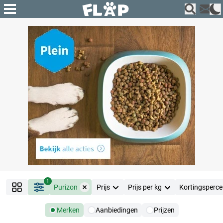
1
Purizon
Prijs
Prijs per kg
Kortingsperc
Merken
Aanbiedingen
Prijzen