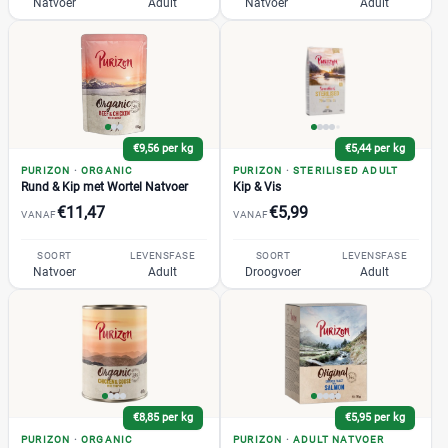
Natvoer
Adult
Natvoer
Adult
Acana
(7)
Almo Nature
(157)
BF Petfood
(10)
CaroCroc
(8)
Edgard & Cooper
(32)
€9,56 per kg
€5,44 per kg
Eukanuba
(18)
PURIZON
·
ORGANIC
PURIZON
·
STERILISED ADULT
Rund & Kip met Wortel Natvoer
+11 meer
Kip & Vis
▼
Felix
(54)
€11,47
€5,99
VANAF
VANAF
Gilpa
(1)
Grandorf
(19)
Prijs
SOORT
LEVENSFASE
SOORT
LEVENSFASE
Natvoer
Adult
Droogvoer
Adult
Hill's
(106)
€
€
IAMS
(36)
Perfect Fit
(21)
Prins
(35)
Prijs per kg
Pro Plan
(60)
Purina One
(35)
€
€
€8,85 per kg
€5,95 per kg
PURIZON
Royal Canin
·
ORGANIC
PURIZON
·
ADULT NATVOER
(116)