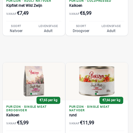
PURIZON
·
ADULT NATVOER
PURIZON
·
COLDPRESSED
Kipfilet met Wild Zwijn
Kalkoen
Graanvrij
(0)
€7,49
€6,99
VANAF
Hypoallergeen
VANAF
(0)
SOORT
LEVENSFASE
SOORT
LEVENSFASE
Natvoer
Adult
Droogvoer
Adult
Kattenras
Bengaal
(0)
Brits Korthaar
(0)
Maine Coon
(0)
Noorse Boskat
(0)
Pers
(0)
€7,65 per kg
€7,66 per kg
Ragdoll
(0)
PURIZON
·
SINGLE MEAT
PURIZON
·
SINGLE MEAT
Siamees
(0)
DROOGVOER
NATVOER
Kalkoen
rund
Sphynx
(0)
€5,99
€11,99
VANAF
VANAF