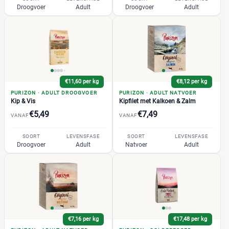
Droogvoer
Adult
Droogvoer
Adult
Verpakking
Blik
(1)
Kuipje
(0)
Maaltijdzakje
(1)
€11,60 per kg
€8,12 per kg
Standaard pak
PURIZON
·
ADULT DROOGVOER
PURIZON
·
ADULT NATVOER
(18)
Kip & Vis
Kipfilet met Kalkoen & Zalm
Voordeelpak
(0)
€5,49
€7,49
VANAF
VANAF
SOORT
LEVENSFASE
SOORT
LEVENSFASE
Formaat kat
Droogvoer
Adult
Natvoer
Adult
Grote kat
(1)
Kleine kat
(0)
Eigenschap kattenvoer
€7,16 per kg
€17,48 per kg
Geen kunstmatige smaakstoffen
(0)