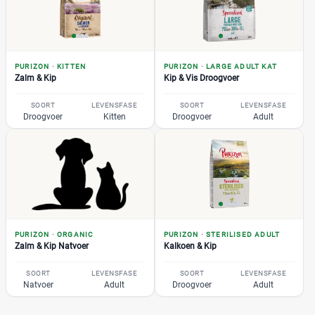
PURIZON
·
KITTEN
PURIZON
·
LARGE ADULT KAT
Zalm & Kip
Kip & Vis Droogvoer
SOORT
LEVENSFASE
SOORT
LEVENSFASE
Droogvoer
Kitten
Droogvoer
Adult
PURIZON
·
ORGANIC
PURIZON
·
STERILISED ADULT
Zalm & Kip Natvoer
Kalkoen & Kip
SOORT
LEVENSFASE
SOORT
LEVENSFASE
Natvoer
Adult
Droogvoer
Adult