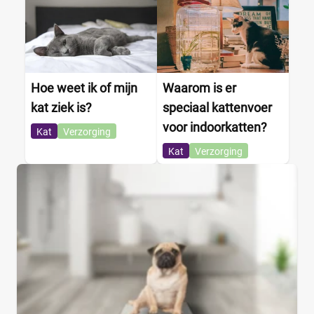
Castratie
(0)
Diabetes
(0)
Drachtig en zogend
(0)
Gewrichten
(0)
Hoe weet ik of mijn
Waarom is er
Hart en lever
(0)
kat ziek is?
speciaal kattenvoer
Herstel na ziekte
(0)
+11 meer
▼
voor indoorkatten?
Kat
Verzorging
Kat
Verzorging
Smaak
Buffalo
(0)
Eend
(0)
Everzwijn
(0)
Gans
(0)
Gevogelte
(0)