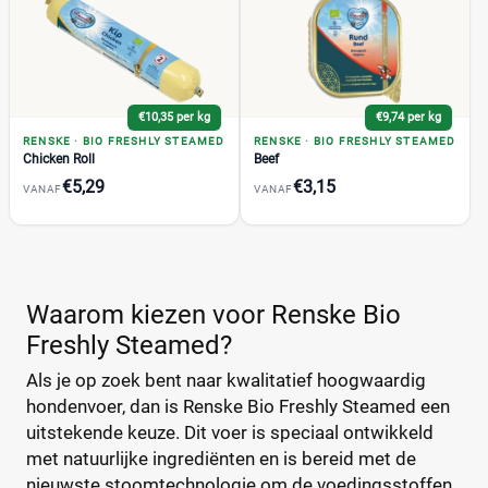
Freshly Steamed
(11)
Omega-3
(4)
Super Premium
(9)
Royal Canin Calm Hond Droogvoer
(1)
€10,35 per kg
€9,74 per kg
Acana
(19)
RENSKE
·
BIO FRESHLY STEAMED
RENSKE
·
BIO FRESHLY STEAMED
Almo Nature
(68)
Chicken Roll
Beef
Applaws
€5,29
€3,15
(50)
VANAF
VANAF
Beneful
(7)
Beyond
(4)
+27 meer
▼
BF Petfood
(29)
Bonzo
(18)
Waarom kiezen voor Renske Bio
Bosch
(57)
Freshly Steamed?
Prijs
Briantos
(12)
Als je op zoek bent naar kwalitatief hoogwaardig
€
€
CaroCroc
(14)
hondenvoer, dan is Renske Bio Freshly Steamed een
Cavom
(7)
uitstekende keuze. Dit voer is speciaal ontwikkeld
met natuurlijke ingrediënten en is bereid met de
Darf
(49)
Prijs per kg
nieuwste stoomtechnologie om de voedingsstoffen