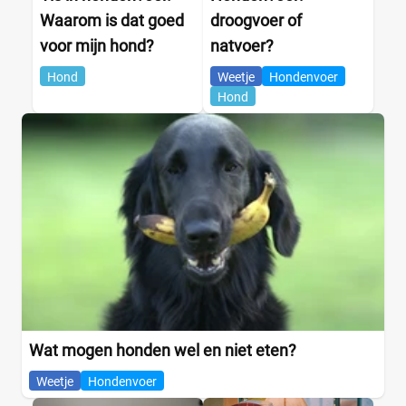
Hondenras
Waarom is dat goed
droogvoer of
voor mijn hond?
natvoer?
Hond
Weetje
Hondenvoer
Beagle
(0)
Hond
Bichon Frise
(0)
Boxer
(0)
Bulldog
(0)
Cavlier King Charles
(0)
Chihuahua
(0)
Cocker
(0)
+21 meer
▼
Voedingsbehoefte
Wat mogen honden wel en niet eten?
Weetje
Hondenvoer
Artrose
(0)