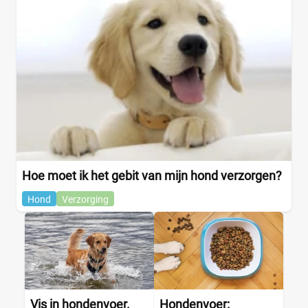
Middelgrote hond
(0)
Super kleine hond
(0)
Eigenschap hondenvoer
Extra vezels
(0)
Geen kunstmatige geurstoffen
(0)
Geen kunstmatige kleurstoffen
(0)
Hoe moet ik het gebit van mijn hond verzorgen?
Geen kunstmatige smaakstoffen
(0)
Hond
Verzorging
Geen tarwegluten
(0)
Glutenvrij
(0)
Graanvrij
(0)
Hypoallergeen
(0)
Vis in hondenvoer.
Hondenvoer: