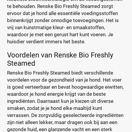
Denkadog
(21)
te behouden. Renske Bio Freshly Steamed zorgt
Edgard & Cooper
(32)
€
€
ervoor dat je hond alle essentiële voedingsstoffen
Eukanuba
(72)
binnenkrijgt zonder onnodige toevoegingen. Het is
Fokker
(25)
vrij van kunstmatige kleur- en smaakstoffen,
Frolic
(3)
waardoor je met een gerust hart kunt voeren. Je
Kortingspercentage
huisdier verdient immers het beste.
Gilpa
(2)
%
%
Grandorf
(21)
Voordelen van Renske Bio Freshly
Happy Dog
(85)
Steamed
Hill's
(145)
Renske Bio Freshly Steamed biedt verschillende
IAMS
(11)
Verpakking
voordelen voor de gezondheid van je hond. Het voer
Josera
(53)
is goed verteerbaar en bevat hoogwaardige eiwitten,
Blik
(0)
Lukos
(8)
waardoor je hond energie krijgt van de beste
Maaltijdzakje
(0)
Nutrivet
(6)
ingrediënten. Daarnaast kun je kiezen uit diverse
Standaard pak
(4)
smaken, zodat je je hond elke maaltijd kunt
Pedigree
(16)
Voordeelpak
(0)
verrassen. De zorgvuldig geselecteerde ingrediënten
Perfect Fit
(6)
zijn niet alleen lekker, maar dragen ook bij aan een
Prins
(82)
gezonde huid, een glanzende vacht en een sterk
Soort hondenvoer