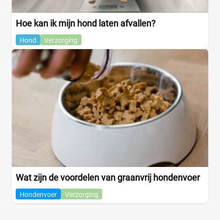
Groenten
(0)
Hoe kan ik mijn hond laten afvallen?
Haring
(0)
+15 meer
▼
Hond
Verzorging
Winkel
Supermarkt
(0)
Albert Heijn
(0)
Jumbo
(0)
Plus
(0)
Webshop
(18)
Amazon
Wat zijn de voordelen van graanvrij hondenvoer
(0)
Bol
(3)
Hondenvoer
Verzorging
Brekz
(4)
DierenwinkelXL
(0)