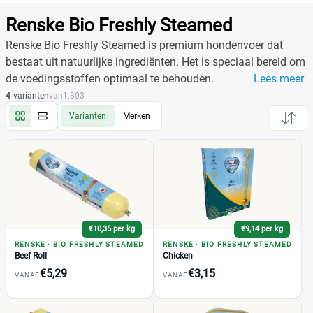
Producten
Filter
Renske Bio Freshly Steamed
Reset alle filters
Renske Bio Freshly Steamed is premium hondenvoer dat
bestaat uit natuurlijke ingrediënten. Het is speciaal bereid om
de voedingsstoffen optimaal te behouden.
Lees meer
Merk
Reset
4
varianten
van
1.303
Varianten
Merken
Renske
(53)
Bio Freshly Steamed
(4)
Beef
(1)
Beef Roll
(1)
€10,35 per kg
€9,14 per kg
Chicken
(1)
RENSKE
·
BIO FRESHLY STEAMED
RENSKE
·
BIO FRESHLY STEAMED
Chicken Roll
(1)
Beef Roll
Chicken
€5,29
€3,15
Freshly Frozen
(5)
VANAF
VANAF
Freshly Prepared
(20)