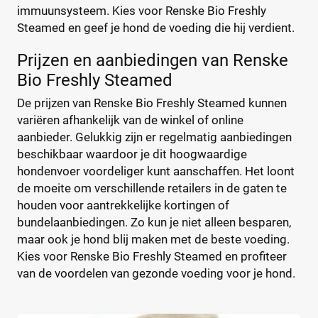
Pro Plan
(63)
immuunsysteem. Kies voor Renske Bio Freshly
Purizon
(36)
Droogvoer
(0)
Steamed en geef je hond de voeding die hij verdient.
Royal Canin
(195)
Natvoer
(0)
Prijzen en aanbiedingen van Renske
Versele-Laga
(33)
Vloeibaar
(0)
Bio Freshly Steamed
De prijzen van Renske Bio Freshly Steamed kunnen
Levensfase
variëren afhankelijk van de winkel of online
Adult
aanbieder. Gelukkig zijn er regelmatig aanbiedingen
(0)
beschikbaar waardoor je dit hoogwaardige
Junior
(0)
hondenvoer voordeliger kunt aanschaffen. Het loont
Puppy
(0)
de moeite om verschillende retailers in de gaten te
Senior
(0)
houden voor aantrekkelijke kortingen of
bundelaanbiedingen. Zo kun je niet alleen besparen,
maar ook je hond blij maken met de beste voeding.
Formaat hond
Kies voor Renske Bio Freshly Steamed en profiteer
Grote hond
(0)
van de voordelen van gezonde voeding voor je hond.
Hele grote hond
(0)
Kleine hond
(0)