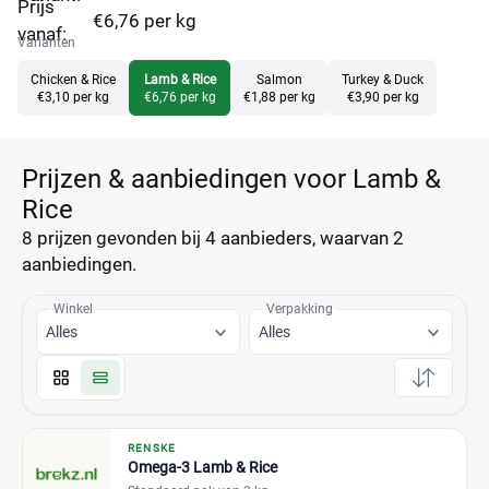
Prijs
€6,76 per kg
vanaf:
Varianten
Chicken & Rice
Lamb & Rice
Salmon
Turkey & Duck
€3,10 per kg
€6,76 per kg
€1,88 per kg
€3,90 per kg
Prijzen & aanbiedingen voor Lamb &
Rice
8 prijzen
gevonden bij 4 aanbieders, waarvan
2
aanbiedingen.
Winkel
Verpakking
Alles
Alles
RENSKE
Omega-3 Lamb & Rice