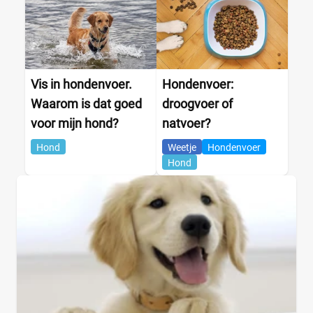
Vis in hondenvoer.
Hondenvoer:
Waarom is dat goed
droogvoer of
voor mijn hond?
natvoer?
Hond
Weetje
Hondenvoer
Hond