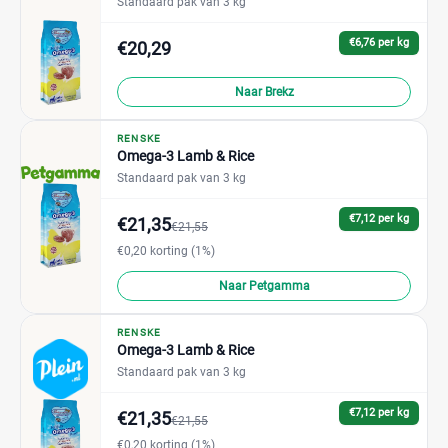
Standaard pak van 3 kg
€6,76 per kg
€20,29
Naar Brekz
RENSKE
Omega-3 Lamb & Rice
Standaard pak van 3 kg
€7,12 per kg
€21,35
€21,55
€0,20 korting (1%)
Naar Petgamma
RENSKE
Omega-3 Lamb & Rice
Standaard pak van 3 kg
€7,12 per kg
€21,35
€21,55
€0,20 korting (1%)