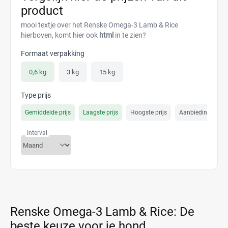
product
mooi textje over het Renske Omega-3 Lamb & Rice
hierboven, komt hier ook
html
in te zien?
Formaat verpakking
0,6 kg
3 kg
15 kg
Type prijs
Gemiddelde prijs
Laagste prijs
Hoogste prijs
Aanbiedings prijs
Interval
Renske Omega-3 Lamb & Rice: De
beste keuze voor je hond