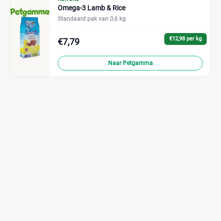
Omega-3 Lamb & Rice
Standaard pak van 0,6 kg
€12,98 per kg
€7,79
Naar Petgamma