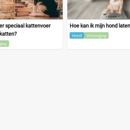
r speciaal kattenvoer
Hoe kan ik mijn hond laten
katten?
Hond
Verzorging
ging