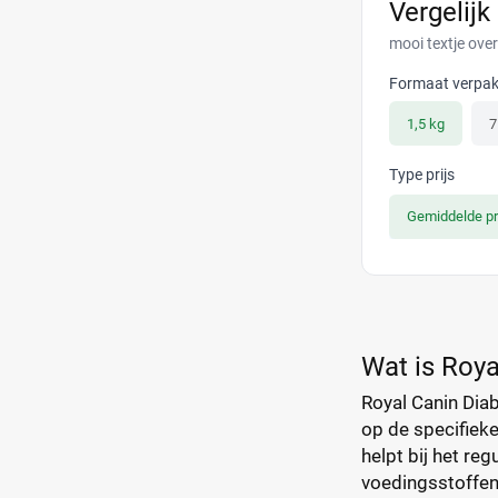
Vergelijk
mooi textje ove
Formaat verpak
1,5 kg
7
Type prijs
Gemiddelde pr
Wat is Roy
Royal Canin Dia
op de specifiek
helpt bij het re
voedingsstoffen e