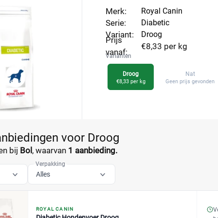
Merk:
Royal Canin
Serie:
Diabetic
Variant:
Droog
Prijs
€8,33 per kg
vanaf:
Varianten
Droog
Nat
€8,33 per kg
Geen prijs gevonden
anbiedingen voor Droog
n bij
Bol
, waarvan
1 aanbieding.
Verpakking
Alles
V
ROYAL CANIN
Diabetic Hondenvoer Droog