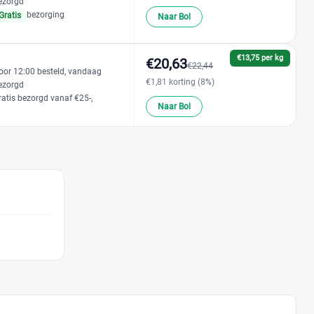
ezorgd
bezorging
Gratis
Naar Bol
€13,75 per kg
€20,63
€22,44
oor 12:00 besteld, vandaag
€1,81 korting (8%)
ezorgd
ratis bezorgd vanaf €25-,
Naar Bol