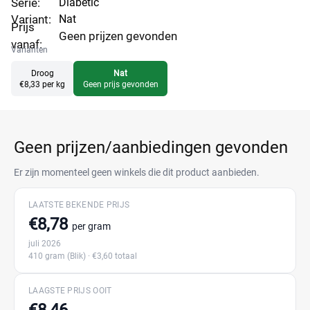
Serie:
Diabetic
Variant:
Nat
Prijs
Geen prijzen gevonden
vanaf:
Varianten
Droog
Nat
€8,33 per kg
Geen prijs gevonden
Geen prijzen/aanbiedingen gevonden
Er zijn momenteel geen winkels die dit product aanbieden.
LAATSTE BEKENDE PRIJS
€8,78
per gram
juli 2026
410 gram
(Blik)
· €3,60 totaal
LAAGSTE PRIJS OOIT