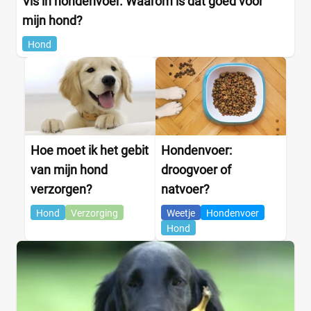
Vis in hondenvoer. Waarom is dat goed voor
mijn hond?
Hond
Hoe moet ik het gebit
Hondenvoer:
van mijn hond
droogvoer of
verzorgen?
natvoer?
Hond
Verzorging
Weetje
Hondenvoer
Hond