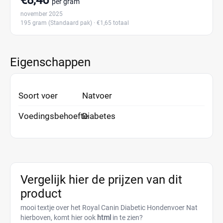
€8,46
per gram
november 2025
195 gram
(Standaard pak)
· €1,65 totaal
Eigenschappen
Soort voer
Natvoer
Voedingsbehoefte
Diabetes
Vergelijk hier de prijzen van dit
product
mooi textje over het Royal Canin Diabetic Hondenvoer Nat
hierboven, komt hier ook
html
in te zien?