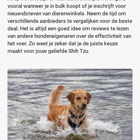
Kleine hond
(0)
vooral wanneer je in bulk koopt of je inschrijft voor
Middelgrote hond
(0)
nieuwsbrieven van dierenwinkels. Neem de tijd om
Super kleine hond
verschillende aanbieders te vergelijken voor de beste
(0)
deal. Het is altijd een goed idee om reviews te lezen
van andere hondeneigenaren over de effectiviteit van
Eigenschap hondenvoer
het voer. Zo weet je zeker dat je de juiste keuze
maakt voor jouw geliefde Shih Tzu.
Extra vezels
(0)
Geen kunstmatige geurstoffen
(0)
Geen kunstmatige kleurstoffen
(0)
Geen kunstmatige smaakstoffen
(0)
Geen tarwegluten
(0)
Glutenvrij
(0)
Graanvrij
(0)
Hypoallergeen
(0)