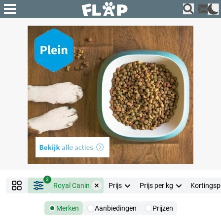
2
Royal Canin
Prijs
Prijs per kg
Kortingsp
Merken
Aanbiedingen
Prijzen