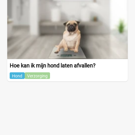
DierenwinkelXL
(1)
Huisdierenbazaar
(0)
Joybuy
(0)
Medpets
(1)
+3 meer
▼
Hoe kan ik mijn hond laten afvallen?
Hond
Verzorging