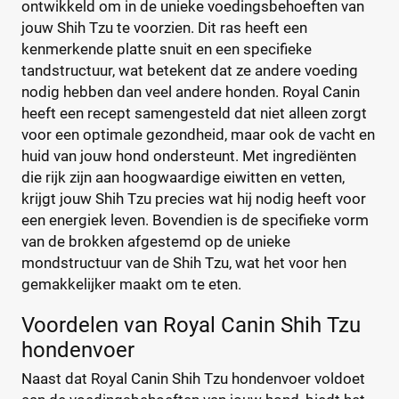
ontwikkeld om in de unieke voedingsbehoeften van
Prijs per kg
Denkadog
(21)
jouw Shih Tzu te voorzien. Dit ras heeft een
kenmerkende platte snuit en een specifieke
Edgard & Cooper
(32)
€
€
tandstructuur, wat betekent dat ze andere voeding
Eukanuba
(72)
nodig hebben dan veel andere honden. Royal Canin
Fokker
(25)
heeft een recept samengesteld dat niet alleen zorgt
Frolic
(3)
voor een optimale gezondheid, maar ook de vacht en
Kortingspercentage
Gilpa
(2)
huid van jouw hond ondersteunt. Met ingrediënten
%
%
Grandorf
(21)
die rijk zijn aan hoogwaardige eiwitten en vetten,
krijgt jouw Shih Tzu precies wat hij nodig heeft voor
Happy Dog
(85)
een energiek leven. Bovendien is de specifieke vorm
Hill's
(145)
van de brokken afgestemd op de unieke
IAMS
(11)
Verpakking
mondstructuur van de Shih Tzu, wat het voor hen
Josera
(53)
gemakkelijker maakt om te eten.
Blik
(0)
Lukos
(8)
Maaltijdzakje
(1)
Voordelen van Royal Canin Shih Tzu
Nutrivet
(6)
Standaard pak
(2)
hondenvoer
Pedigree
(16)
Voordeelpak
(1)
Perfect Fit
(6)
Naast dat Royal Canin Shih Tzu hondenvoer voldoet
Prins
(82)