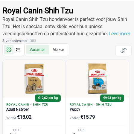
Producten
Filter
Royal Canin Shih Tzu
Reset alle filters
Royal Canin Shih Tzu hondenvoer is perfect voor jouw Shih
Tzu. Het is speciaal ontwikkeld voor hun unieke
voedingsbehoeften en ondersteunt hun gezondheid en vacht.
Lees meer
Merk
Reset
Daarnaast zijn de brokken ideaal gevormd voor hun
3
varianten
van
1.303
mondstructuur, wat het eten vergemakkelijkt.
Varianten
Merken
Royal Canin
(195)
Shih Tzu
(3)
Adult
(1)
Adult Natvoer
(1)
€12,62 per kg
€9,93 per kg
Puppy
(1)
ROYAL CANIN
·
SHIH TZU
ROYAL CANIN
·
SHIH TZU
Boxer
(2)
Adult Natvoer
Puppy
€13,02
€15,79
Bulldog
(2)
VANAF
VANAF
Cavelier King Charles
(3)
TYPE
TYPE