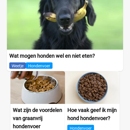
Artrose
(0)
Castratie
(0)
Diabetes
(0)
Drachtig en zogend
(0)
Gewrichten
(0)
Hart en lever
(0)
Herstel na ziekte
(0)
Wat mogen honden wel en niet eten?
+11 meer
▼
Weetje
Hondenvoer
Smaak
Buffalo
(0)
Wat zijn de voordelen
Hoe vaak geef ik mijn
Eend
(0)
van graanvrij
hond hondenvoer?
Everzwijn
(0)
hondenvoer
Gans
(0)
Hondenvoer