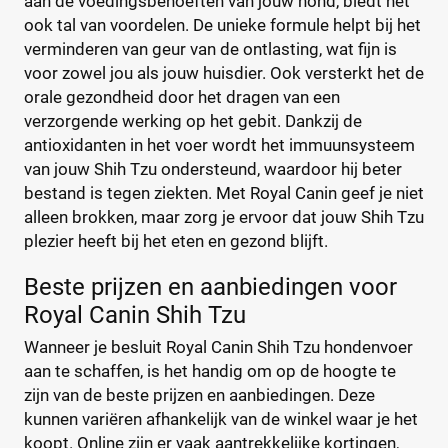
aan de voedingsbehoeften van jouw hond, biedt het
Soort hondenvoer
ook tal van voordelen. De unieke formule helpt bij het
Pro Plan
(63)
verminderen van geur van de ontlasting, wat fijn is
Purizon
(36)
Droogvoer
(2)
voor zowel jou als jouw huisdier. Ook versterkt het de
Renske
(53)
Natvoer
(1)
orale gezondheid door het dragen van een
Versele-Laga
(33)
Vloeibaar
(0)
verzorgende werking op het gebit. Dankzij de
antioxidanten in het voer wordt het immuunsysteem
van jouw Shih Tzu ondersteund, waardoor hij beter
Levensfase
bestand is tegen ziekten. Met Royal Canin geef je niet
alleen brokken, maar zorg je ervoor dat jouw Shih Tzu
Adult
(2)
plezier heeft bij het eten en gezond blijft.
Junior
(0)
Puppy
(1)
Beste prijzen en aanbiedingen voor
Senior
(0)
Royal Canin Shih Tzu
Wanneer je besluit Royal Canin Shih Tzu hondenvoer
Formaat hond
aan te schaffen, is het handig om op de hoogte te
zijn van de beste prijzen en aanbiedingen. Deze
Grote hond
(0)
kunnen variëren afhankelijk van de winkel waar je het
Hele grote hond
(0)
koopt. Online zijn er vaak aantrekkelijke kortingen,