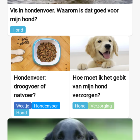
Hondenras
Vis in hondenvoer. Waarom is dat goed voor
mijn hond?
Hond
Beagle
(0)
Bichon Frise
(0)
Boxer
(0)
Bulldog
(0)
Cavlier King Charles
(0)
Hondenvoer:
Hoe moet ik het gebit
Chihuahua
(0)
droogvoer of
van mijn hond
Cocker
(0)
natvoer?
verzorgen?
+21 meer
▼
Weetje
Hondenvoer
Hond
Verzorging
Hond
Voedingsbehoefte