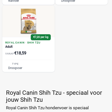
Chihuahua
(3)
Natvoer
Droogvoer
Coat Care
(2)
Cocker
(2)
+55 meer
▼
Royal Canin Calm Hond Droogvoer
(1)
Acana
(19)
€7,20 per kg
Almo Nature
(68)
ROYAL CANIN
·
SHIH TZU
Adult
Applaws
(50)
€18,59
VANAF
Beneful
(7)
Beyond
(4)
TYPE
Droogvoer
+27 meer
▼
BF Petfood
(29)
Bonzo
(18)
Bosch
(57)
Prijs
Briantos
(12)
Royal Canin Shih Tzu - speciaal voor
€
€
CaroCroc
(14)
jouw Shih Tzu
Cavom
(7)
Royal Canin Shih Tzu hondenvoer is speciaal
Darf
(49)