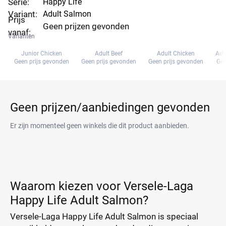
Serie:
Happy Life
Variant:
Adult Salmon
Prijs
Geen prijzen gevonden
vanaf:
Varianten
Junior Chicken
Adult Beef
Adult Chicken
Adu
Geen prijs gevonden
Geen prijs gevonden
Geen prijs gevonden
Gee
Geen prijzen/aanbiedingen gevonden
Er zijn momenteel geen winkels die dit product aanbieden.
Waarom kiezen voor Versele-Laga
Happy Life Adult Salmon?
Versele-Laga Happy Life Adult Salmon is speciaal