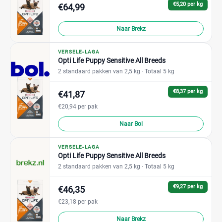
€5,20 per kg
€64,99
Naar Brekz
VERSELE-LAGA
Opti Life Puppy Sensitive All Breeds
2 standaard pakken van 2,5 kg
· Totaal 5 kg
€8,37 per kg
€41,87
€20,94 per pak
Naar Bol
VERSELE-LAGA
Opti Life Puppy Sensitive All Breeds
2 standaard pakken van 2,5 kg
· Totaal 5 kg
€9,27 per kg
€46,35
€23,18 per pak
Naar Brekz