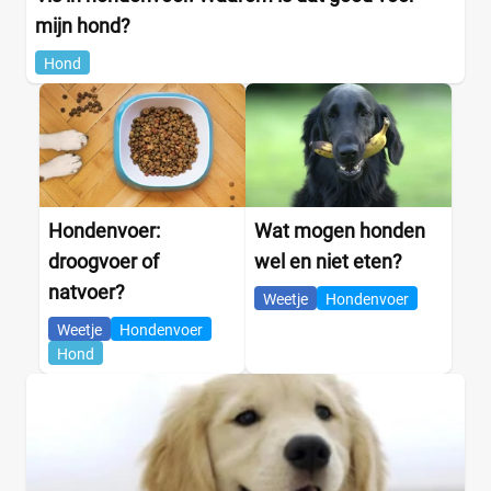
mijn hond?
Hond
Hondenvoer:
Wat mogen honden
droogvoer of
wel en niet eten?
natvoer?
Weetje
Hondenvoer
Weetje
Hondenvoer
Hond