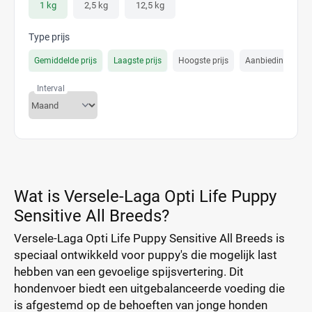
1 kg
2,5 kg
12,5 kg
Type prijs
Gemiddelde prijs
Laagste prijs
Hoogste prijs
Aanbiedings prijs
Interval
Wat is Versele-Laga Opti Life Puppy
Sensitive All Breeds?
Versele-Laga Opti Life Puppy Sensitive All Breeds is
speciaal ontwikkeld voor puppy's die mogelijk last
hebben van een gevoelige spijsvertering. Dit
hondenvoer biedt een uitgebalanceerde voeding die
is afgestemd op de behoeften van jonge honden