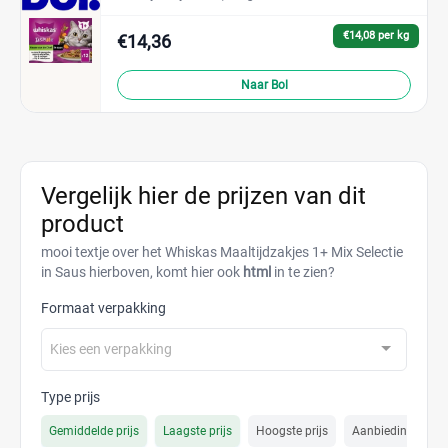
€14,08 per kg
€14,36
Naar Bol
Vergelijk hier de prijzen van dit
product
mooi textje over het Whiskas Maaltijdzakjes 1+ Mix Selectie
in Saus hierboven, komt hier ook
html
in te zien?
Formaat verpakking
Kies een verpakking
Type prijs
Gemiddelde prijs
Laagste prijs
Hoogste prijs
Aanbiedings prijs