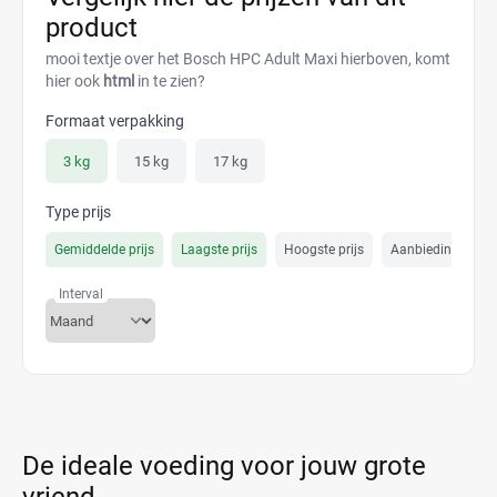
product
mooi textje over het Bosch HPC Adult Maxi hierboven, komt
hier ook
html
in te zien?
Formaat verpakking
3 kg
15 kg
17 kg
Type prijs
Gemiddelde prijs
Laagste prijs
Hoogste prijs
Aanbiedings prijs
Interval
De ideale voeding voor jouw grote