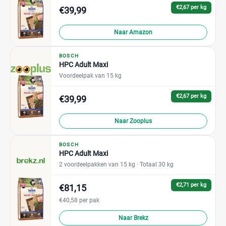
€2,67 per kg
€39,99
Naar Amazon
BOSCH
HPC Adult Maxi
Voordeelpak van 15 kg
€2,67 per kg
€39,99
Naar Zooplus
BOSCH
HPC Adult Maxi
2 voordeelpakken van 15 kg
· Totaal 30 kg
€2,71 per kg
€81,15
€40,58 per pak
Naar Brekz