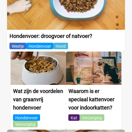
Hondenvoer: droogvoer of natvoer?
Weetje
Hondenvoer
Hond
Wat zijn de voordelen
Waarom is er
van graanvrij
speciaal kattenvoer
hondenvoer
voor indoorkatten?
Hondenvoer
Kat
Verzorging
Verzorging