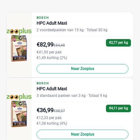
BOSCH
HPC Adult Maxi
2 voordeelpakken van 15 kg
· Totaal 30 kg
€2,77 per kg
€82,99
€84,48
€41,50 per pak
€1,49 korting (2%)
Naar Zooplus
BOSCH
HPC Adult Maxi
3 standaard pakken van 3 kg
· Totaal 9 kg
€4,11 per kg
€36,99
€38,37
€12,33 per pak
€1,38 korting (4%)
Naar Zooplus