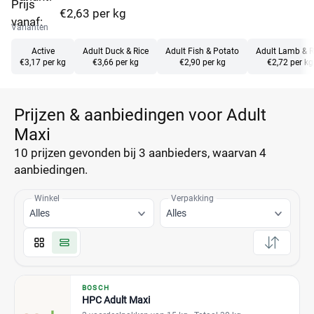
Prijs
€2,63 per kg
vanaf:
Varianten
Active
Adult Duck & Rice
Adult Fish & Potato
Adult Lamb & R
€3,17 per kg
€3,66 per kg
€2,90 per kg
€2,72 per kg
Prijzen & aanbiedingen voor Adult
Maxi
10 prijzen
gevonden bij 3 aanbieders, waarvan
4
aanbiedingen.
Winkel
Verpakking
Alles
Alles
BOSCH
HPC Adult Maxi