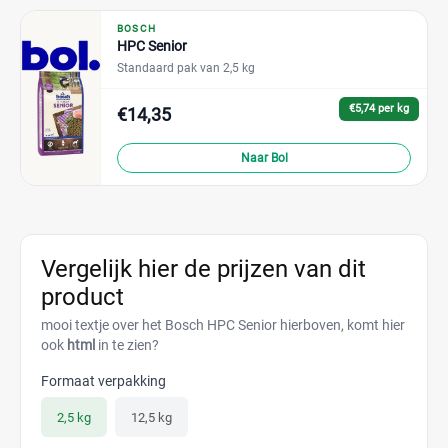
BOSCH
HPC Senior
Standaard pak van 2,5 kg
€5,74 per kg
€14,35
Naar Bol
Vergelijk hier de prijzen van dit
product
mooi textje over het Bosch HPC Senior hierboven, komt hier
ook
html
in te zien?
Formaat verpakking
2,5 kg
12,5 kg