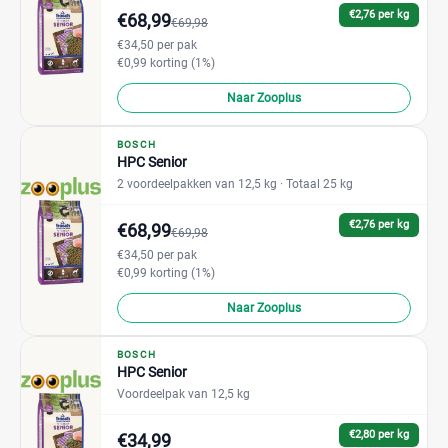
€2,76 per kg
€68,99
€69,98
€34,50 per pak
€0,99 korting (1%)
Naar Zooplus
BOSCH
HPC Senior
2 voordeelpakken van 12,5 kg
· Totaal 25 kg
€2,76 per kg
€68,99
€69,98
€34,50 per pak
€0,99 korting (1%)
Naar Zooplus
BOSCH
HPC Senior
Voordeelpak van 12,5 kg
€2,80 per kg
€34,99