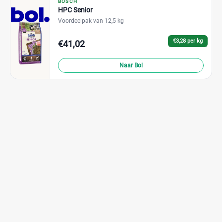
BOSCH
HPC Senior
Voordeelpak van 12,5 kg
€3,28 per kg
€41,02
Naar Bol