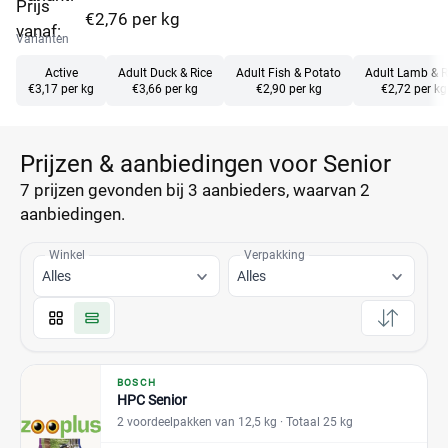
Prijs
€2,76 per kg
vanaf:
Varianten
Active
Adult Duck & Rice
Adult Fish & Potato
Adult Lamb & R
€3,17 per kg
€3,66 per kg
€2,90 per kg
€2,72 per kg
Prijzen & aanbiedingen voor Senior
7 prijzen
gevonden bij 3 aanbieders, waarvan
2
aanbiedingen.
Winkel
Verpakking
Alles
Alles
BOSCH
HPC Senior
2 voordeelpakken van 12,5 kg
· Totaal 25 kg