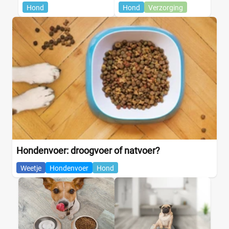
Hond
Hond
Verzorging
Hondenvoer: droogvoer of natvoer?
Weetje
Hondenvoer
Hond