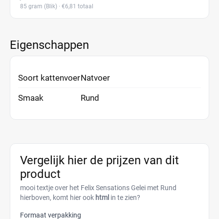
85 gram
(Blik)
· €6,81 totaal
Eigenschappen
Soort kattenvoer
Natvoer
Smaak
Rund
Vergelijk hier de prijzen van dit
product
mooi textje over het Felix Sensations Gelei met Rund
hierboven, komt hier ook
html
in te zien?
Formaat verpakking