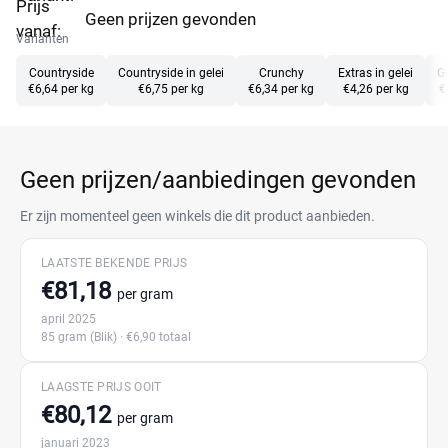
Prijs
Geen prijzen gevonden
vanaf:
Varianten
Countryside
Countryside in gelei
Crunchy
Extras in gelei
Ge
€6,64 per kg
€6,75 per kg
€6,34 per kg
€4,26 per kg
€
Geen prijzen/aanbiedingen gevonden
Er zijn momenteel geen winkels die dit product aanbieden.
LAATSTE BEKENDE PRIJS
€81,18
per gram
april 2025
85 gram
(Blik)
· €6,90 totaal
LAAGSTE PRIJS OOIT
€80,12
per gram
januari 2023