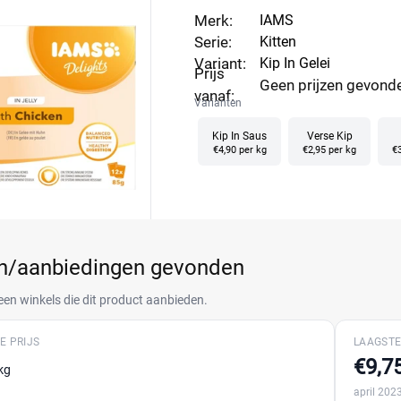
Merk:
IAMS
Serie:
Kitten
Variant:
Kip In Gelei
Prijs
Geen prijzen gevond
vanaf:
Varianten
Kip In Saus
Verse Kip
€4,90 per kg
€2,95 per kg
€3
en/aanbiedingen gevonden
een winkels die dit product aanbieden.
E PRIJS
LAAGSTE
€9,7
kg
april 202