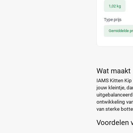
1,02 kg
Type prijs
Gemiddelde pr
Wat maakt I
IAMS Kitten Kip 
jouw kleintje, da
uitgebalanceerd 
ontwikkeling van
van sterke bott
Voordelen v