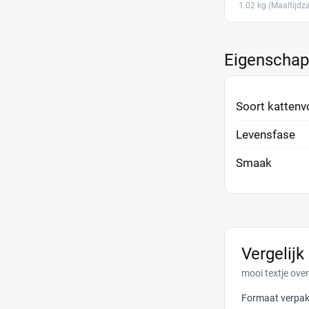
1.02 kg
(Maaltijdza
Eigenscha
Soort kattenv
Levensfase
Smaak
Vergelijk
mooi textje over
Formaat verpak