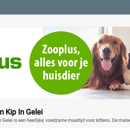
n Kip In Gelei
n Gelei is een heerlijke, voedzame maaltijd voor kittens. De malse
groei en ontwikkeling. Proef de kwaliteit van IAMS voor je jonge 