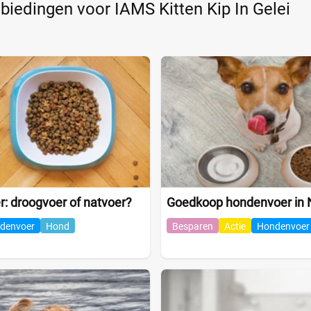
nbiedingen voor IAMS Kitten Kip In Gelei
: droogvoer of natvoer?
Goedkoop hondenvoer in 
denvoer
Hond
Besparen
Actie
Hondenvoer