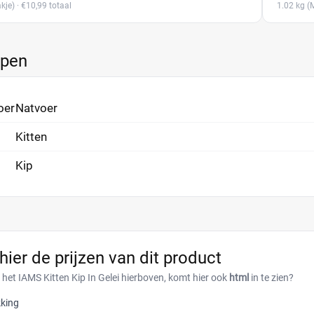
kje)
· €10,99 totaal
1.02 kg
(M
ppen
oer
Natvoer
Kitten
Kip
 hier de prijzen van dit product
 het IAMS Kitten Kip In Gelei hierboven, komt hier ook
html
in te zien?
king