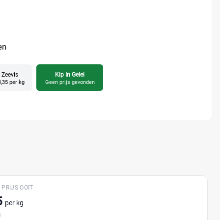
en
Zeevis
Kip In Gelei
,35 per kg
Geen prijs gevonden
 PRIJS OOIT
5
per kg
3