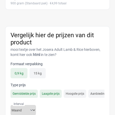
900 gram
(Standaard pak)
· €4,99 totaal
Vergelijk hier de prijzen van dit
product
mooi textje over het Josera Adult Lamb & Rice hierboven,
komt hier ook
html
in te zien?
Formaat verpakking
0,9 kg
15 kg
Type prijs
Gemiddelde prijs
Laagste prijs
Hoogste prijs
Aanbiedings prijs
Interval