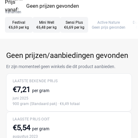
Prijs
Geen prijzen gevonden
vanaf:
Varianten
Festival
Mini Well
Sensi Plus
Active Nature
Duc
€6,69 per kg
€6,48 per kg
€6,69 per kg
Geen prijs gevonden
G
Geen prijzen/aanbiedingen gevonden
Er zijn momenteel geen winkels die dit product aanbieden.
LAATSTE BEKENDE PRIJS
€7,21
per gram
juni 2025
900 gram
(Standaard pak)
· €6,49 totaal
LAAGSTE PRIJS OOIT
€5,54
per gram
augustus 2023