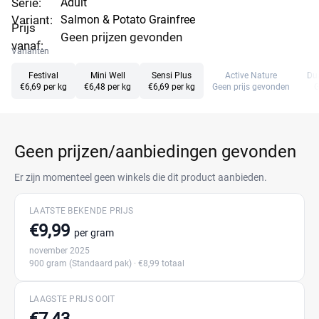
Serie:
Adult
Variant:
Salmon & Potato Grainfree
Prijs
Geen prijzen gevonden
vanaf:
Varianten
Festival
Mini Well
Sensi Plus
Active Nature
Duc
€6,69 per kg
€6,48 per kg
€6,69 per kg
Geen prijs gevonden
G
Geen prijzen/aanbiedingen gevonden
Er zijn momenteel geen winkels die dit product aanbieden.
LAATSTE BEKENDE PRIJS
€9,99
per gram
november 2025
900 gram
(Standaard pak)
· €8,99 totaal
LAAGSTE PRIJS OOIT