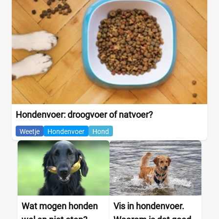
Hondenvoer: droogvoer of natvoer?
Weetje
Hondenvoer
Hond
Wat mogen honden
Vis in hondenvoer.