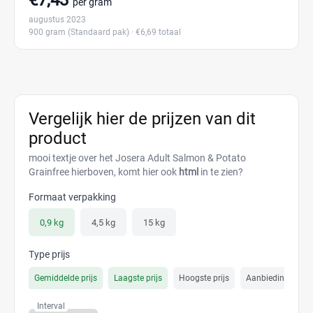
€7,43
per gram
augustus 2023
900 gram
(Standaard pak)
· €6,69 totaal
Vergelijk hier de prijzen van dit
product
mooi textje over het Josera Adult Salmon & Potato
Grainfree hierboven, komt hier ook
html
in te zien?
Formaat verpakking
0,9 kg
4,5 kg
15 kg
Type prijs
Gemiddelde prijs
Laagste prijs
Hoogste prijs
Aanbiedings prijs
Interval