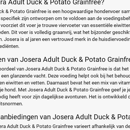
ra Adult Duck & Potato Grainfree?
ck & Potato Grainfree is een hoogwaardige hondenvoer sam
e specifiek zijn ontworpen om te voldoen aan de voedingsb
voorziet dit voer je trouwe viervoeter van essentiële eiwitte
den. Dit voer is volledig graanvrij, wat het bijzonder gesch
 Josera is al jaren een vertrouwd merk in de huisdiervoedin
ediënten.
n van Josera Adult Duck & Potato Grainfr
oordeel van Josera Adult Duck & Potato Grainfree is dat het 
 een glanzende vacht. Deze voeding helpt ook bij het behou
n eiwitten en vetten. Daarnaast bevat het een mix van vitami
e hond. Met Josera Adult Duck & Potato Grainfree geef je j
nodig heeft voor zijn dagelijkse avonturen. Het is ontwikkel
itsnormen.
aanbiedingen van Josera Adult Duck & Pot
era Adult Duck & Potato Grainfree varieert afhankelijk van de