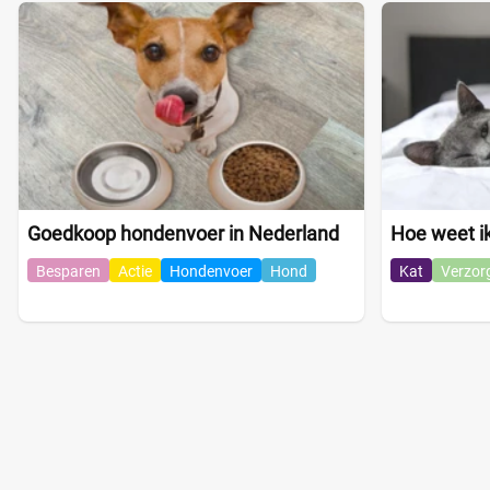
Goedkoop hondenvoer in Nederland
Hoe weet ik 
Besparen
Actie
Hondenvoer
Hond
Kat
Verzor