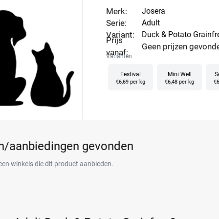
Merk:
Josera
Serie:
Adult
Variant:
Duck & Potato Grainfr
Prijs
Geen prijzen gevond
vanaf:
Varianten
Festival
Mini Well
S
€6,69 per kg
€6,48 per kg
€6
en/aanbiedingen gevonden
een winkels die dit product aanbieden.