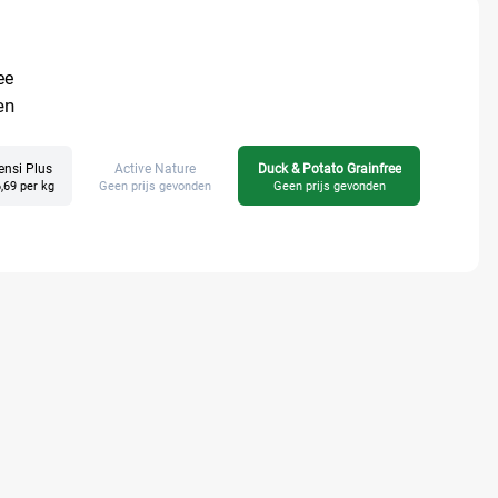
ee
en
ensi Plus
Active Nature
Duck & Potato Grainfree
High
,69 per kg
Geen prijs gevonden
Geen prijs gevonden
Geen pri