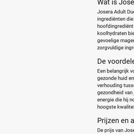
Wat is Jose
Josera Adult Du
ingrediënten di
hoofdingrediënt 
koolhydraten bie
gevoelige magen.
zorgvuldige ingr
De voordele
Een belangrijk v
gezonde huid en
verhouding tusse
gezondheid van j
energie die hij 
hoogste kwalite
Prijzen en 
De prijs van Jos