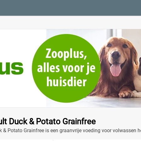
lt Duck & Potato Grainfree
k & Potato Grainfree is een graanvrije voeding voor volwassen 
gezonde vacht en is ideaal voor gevoelige magen.