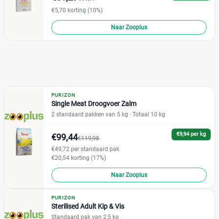
Standaard pak
(20)
€5,70 korting (10%)
Voordeelpak
(0)
Naar Zooplus
Formaat kat
Grote kat
(0)
Kleine kat
(0)
PURIZON
Single Meat Droogvoer Zalm
2 standaard pakken van 5 kg
· Totaal 10 kg
Eigenschap kattenvoer
Geen kunstmatige smaakstoffen
€9,94 per kg
(0)
€99,44
€119,98
Graanvrij
(0)
€49,72 per standaard pak
€20,54 korting (17%)
Hypoallergeen
(0)
Naar Zooplus
Kattenras
PURIZON
Sterilised Adult Kip & Vis
Standaard pak van 2,5 kg