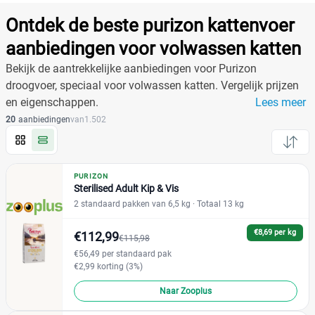
Producten
Filter
Ontdek de beste purizon kattenvoer
Reset alle filters
aanbiedingen voor volwassen katten
Bekijk de aantrekkelijke aanbiedingen voor Purizon
droogvoer, speciaal voor volwassen katten. Vergelijk prijzen
Merk
Reset
en eigenschappen.
Lees meer
20
aanbiedingen
van
1.502
Purizon
(20)
Single Meat Droogvoer
(14)
PURIZON
Sterilised Adult Kip & Vis
Sterilised Adult
(6)
2 standaard pakken van 6,5 kg
· Totaal 13 kg
Acana
(13)
€8,69 per kg
Almo Nature
€112,99
(0)
€115,98
BF Petfood
€56,49 per standaard pak
(0)
€2,99 korting (3%)
CaroCroc
(0)
Naar Zooplus
Edgard & Cooper
(6)
Eukanuba
(4)