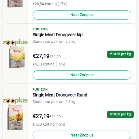
€20,54 korting (17%)
Naar Zooplus
PURIZON
Single Meat Droogvoer kip
Standaard pak van 2,5 kg
€10,88 per kg
€27,19
€31,99
€4,80 korting (15%)
Naar Zooplus
PURIZON
Single Meat Droogvoer Rund
Standaard pak van 2,5 kg
€10,88 per kg
€27,19
€31,99
€4,80 korting (15%)
Naar Zooplus