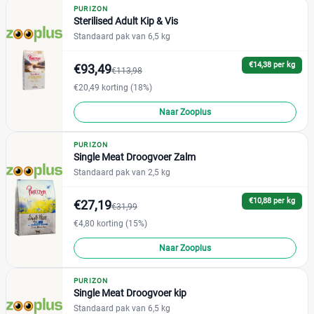
PURIZON
+9 meer
▼
Felix
(0)
Sterilised Adult Kip & Vis
Hill's
Standaard pak van 6,5 kg
(35)
IAMS
(42)
Prijs
€14,38 per kg
€93,49
€113,98
Perfect Fit
(0)
€
€
€20,49 korting (18%)
Prins
(1)
Naar Zooplus
Pro Plan
(51)
Purina One
(50)
PURIZON
Prijs per kg
Royal Canin
(63)
Single Meat Droogvoer Zalm
Standaard pak van 2,5 kg
Whiskas
(9)
€
€
€10,88 per kg
€27,19
€31,99
€4,80 korting (15%)
Kortingspercentage
Naar Zooplus
%
%
PURIZON
Single Meat Droogvoer kip
Standaard pak van 6,5 kg