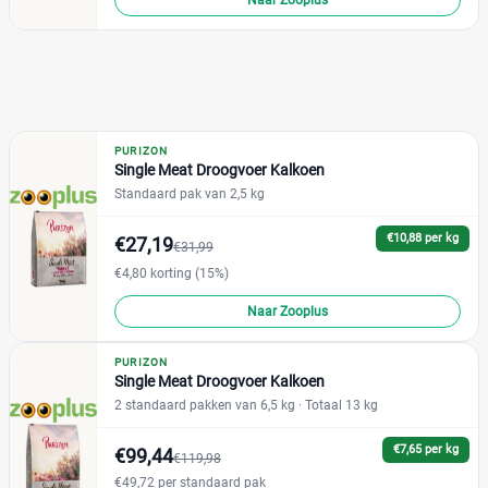
Naar Zooplus
+22 meer
▼
Winkel
PURIZON
Single Meat Droogvoer Kalkoen
Webshop
(20)
Standaard pak van 2,5 kg
Bol
(0)
€10,88 per kg
€27,19
Brekz
(0)
€31,99
Huisdierenbazaar
€4,80 korting (15%)
(0)
Joybuy
(0)
Naar Zooplus
Petgamma
(0)
PURIZON
Plein
(0)
Single Meat Droogvoer Kalkoen
Zooplus
(20)
2 standaard pakken van 6,5 kg
· Totaal 13 kg
€7,65 per kg
€99,44
€119,98
€49,72 per standaard pak