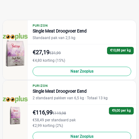
PURIZON
Single Meat Droogvoer Eend
Standaard pak van 2,5 kg
€10,88 per kg
€27,19
€31,99
€4,80 korting (15%)
Naar Zooplus
PURIZON
Single Meat Droogvoer Eend
2 standaard pakken van 6,5 kg
· Totaal 13 kg
€9,00 per kg
€116,99
€119,98
€58,49 per standaard pak
€2,99 korting (2%)
Naar Zooplus