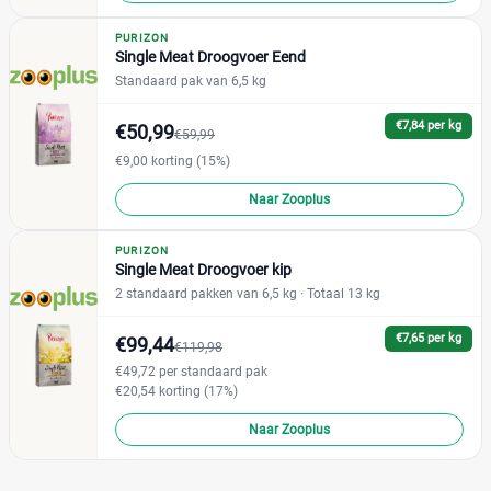
PURIZON
Single Meat Droogvoer Eend
Standaard pak van 6,5 kg
€7,84 per kg
€50,99
€59,99
€9,00 korting (15%)
Naar Zooplus
PURIZON
Single Meat Droogvoer kip
2 standaard pakken van 6,5 kg
· Totaal 13 kg
€7,65 per kg
€99,44
€119,98
€49,72 per standaard pak
€20,54 korting (17%)
Naar Zooplus