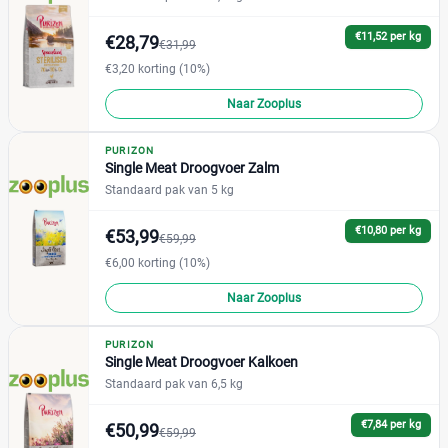
Bengaal
(0)
€11,52 per kg
€28,79
€31,99
Brits Korthaar
(0)
€3,20 korting (10%)
Maine Coon
(0)
Naar Zooplus
Noorse Boskat
(0)
Pers
(0)
PURIZON
Single Meat Droogvoer Zalm
Ragdoll
(0)
Standaard pak van 5 kg
Siamees
(0)
Sphynx
(0)
€10,80 per kg
€53,99
€59,99
€6,00 korting (10%)
Voedingsbehoefte kat
Naar Zooplus
PURIZON
Single Meat Droogvoer Kalkoen
Blaasgruis
(0)
Standaard pak van 6,5 kg
Diabetes
(0)
€7,84 per kg
€50,99
€59,99
Drachtig en zogend
(0)