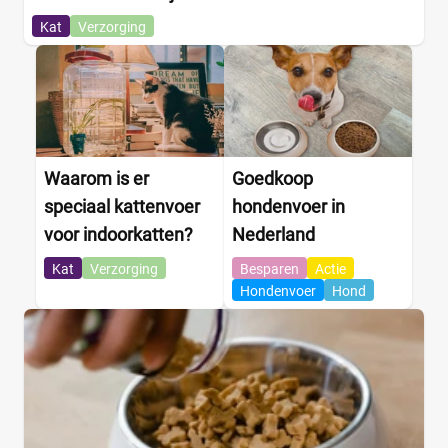
Kat
Verzorging
Waarom is er
Goedkoop
speciaal kattenvoer
hondenvoer in
voor indoorkatten?
Nederland
Kat
Verzorging
Besparen
Actie
Hondenvoer
Hond