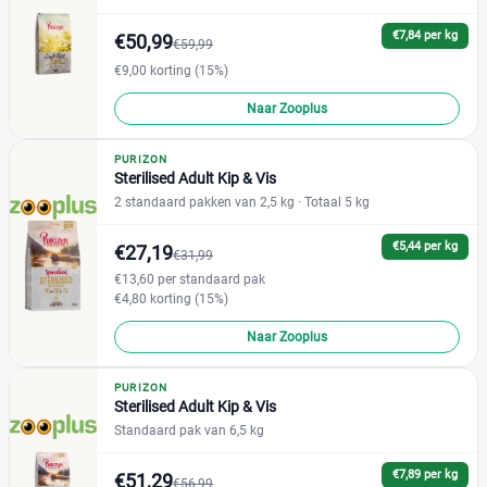
Soort kattenvoer
Reset
€7,84 per kg
€50,99
€59,99
€9,00 korting (15%)
Droogvoer
(6)
Natvoer
(10)
Naar Zooplus
PURIZON
Leeftijd kat
Reset
Sterilised Adult Kip & Vis
2 standaard pakken van 2,5 kg
· Totaal 5 kg
Adult
(6)
Junior
(0)
€5,44 per kg
€27,19
€31,99
Kitten
(0)
€13,60 per standaard pak
€4,80 korting (15%)
Senior
(0)
Naar Zooplus
Verpakking
PURIZON
Sterilised Adult Kip & Vis
Blik
(0)
Standaard pak van 6,5 kg
Kuipje
(0)
Maaltijdzakje
€7,89 per kg
(0)
€51,29
€56,99