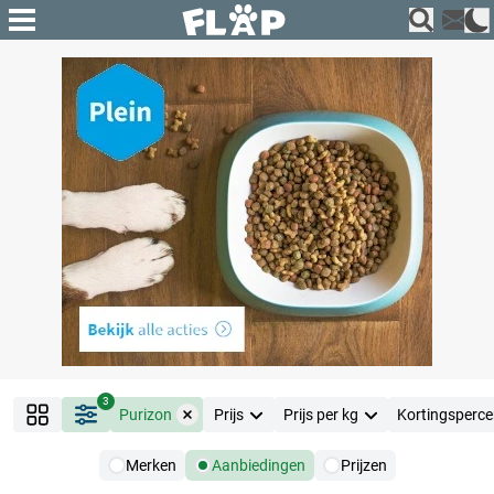
3
Purizon
Prijs
Prijs per kg
Kortingsperc
Merken
Aanbiedingen
Prijzen