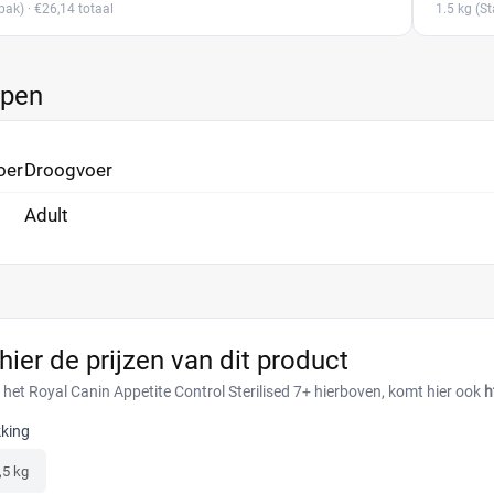
pak)
· €26,14 totaal
1.5 kg
(St
ppen
oer
Droogvoer
Adult
 hier de prijzen van dit product
 het Royal Canin Appetite Control Sterilised 7+ hierboven, komt hier ook
h
king
,5 kg