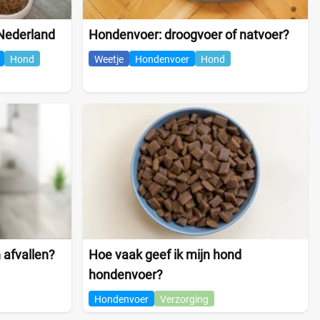
Nederland
Hondenvoer: droogvoer of natvoer?
Hond
Weetje
Hondenvoer
Hond
 afvallen?
Hoe vaak geef ik mijn hond
hondenvoer?
Hondenvoer
Verzorging