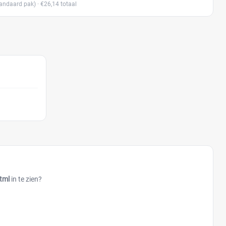
andaard pak)
· €26,14 totaal
tml
in te zien?