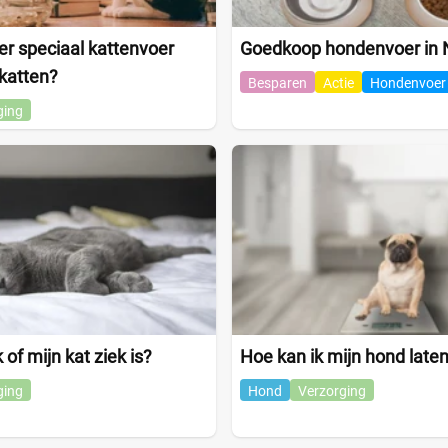
r speciaal kattenvoer
Goedkoop hondenvoer in 
katten?
Besparen
Actie
Hondenvoer
ging
of mijn kat ziek is?
Hoe kan ik mijn hond laten
ging
Hond
Verzorging