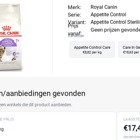
Merk:
Royal Canin
Serie:
Appetite Control
Variant:
Appetite Control Steril
Prijs
Geen prijzen gevond
vanaf:
Varianten
Appetite Control Care
Care In Ge
€8,82 per kg
€18,63 per
en/aanbiedingen gevonden
een winkels die dit product aanbieden.
E PRIJS
LAAGSTE
€17,
kg
december