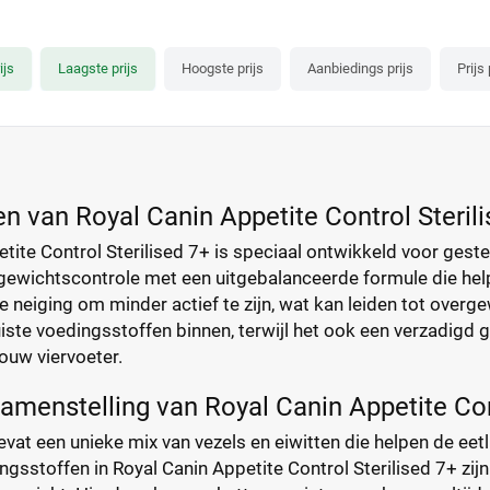
ijs
Laagste prijs
Hoogste prijs
Aanbiedings prijs
Prijs
n van Royal Canin Appetite Control Steril
tite Control Sterilised 7+ is speciaal ontwikkeld voor gester
ewichtscontrole met een uitgebalanceerde formule die helpt
 neiging om minder actief te zijn, wat kan leiden tot overge
 juiste voedingsstoffen binnen, terwijl het ook een verzadigd
jouw viervoeter.
amenstelling van Royal Canin Appetite Con
evat een unieke mix van vezels en eiwitten die helpen de eet
ngsstoffen in Royal Canin Appetite Control Sterilised 7+ zi