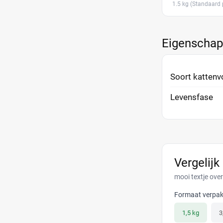
1.5 kg
(Standaard 
Eigenscha
Soort kattenv
Levensfase
Vergelijk
mooi textje over
Formaat verpak
1,5 kg
3