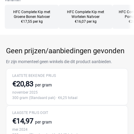
Varianten
HFC Complete Kip met
HFC Complete Kip met
HFC Comp
Groene Bonen Natvoer
Wortelen Natvoer
Pomp
€17,55 per kg
€16,07 per kg
€20
Geen prijzen/aanbiedingen gevonden
Er zijn momenteel geen winkels die dit product aanbieden.
LAATSTE BEKENDE PRIJS
€20,83
per gram
november 2025
300 gram
(Standaard pak)
· €6,25 totaal
LAAGSTE PRIJS OOIT
€14,97
per gram
mei 2024