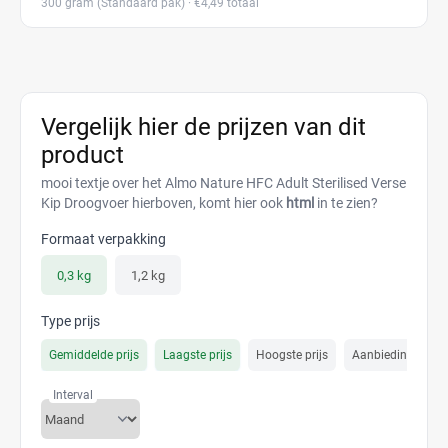
300 gram
(Standaard pak)
· €4,49 totaal
Vergelijk hier de prijzen van dit
product
mooi textje over het Almo Nature HFC Adult Sterilised Verse
Kip Droogvoer hierboven, komt hier ook
html
in te zien?
Formaat verpakking
0,3 kg
1,2 kg
Type prijs
Gemiddelde prijs
Laagste prijs
Hoogste prijs
Aanbiedings prijs
Interval