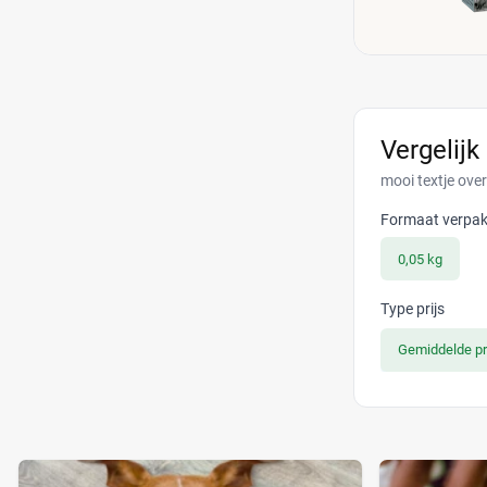
Vergelijk
mooi textje ove
Formaat verpak
0,05 kg
Type prijs
Gemiddelde pr