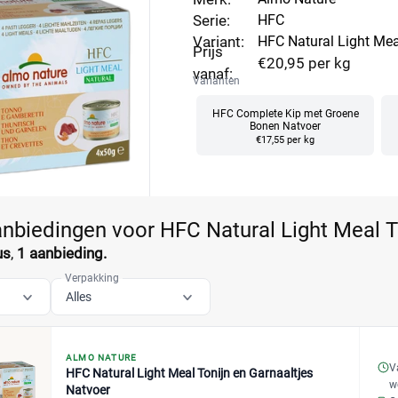
Serie:
HFC
Variant:
HFC Natural Light Mea
Prijs
€20,95 per kg
vanaf:
Varianten
HFC Complete Kip met Groene
Bonen Natvoer
€17,55 per kg
anbiedingen voor HFC Natural Light Meal T
us
,
1 aanbieding.
Verpakking
Alles
ALMO NATURE
V
HFC Natural Light Meal Tonijn en Garnaaltjes
w
Natvoer