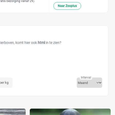
ratis bezorging vanaf 29,-
Naar Zooplus
hierboven, komt hier ook
html
in te zien?
Interval
 per kg