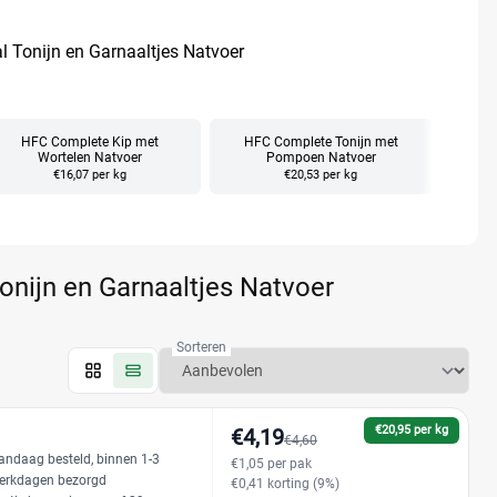
l Tonijn en Garnaaltjes Natvoer
HFC Complete Kip met
HFC Complete Tonijn met
HFC C
Wortelen Natvoer
Pompoen Natvoer
m
€16,07 per kg
€20,53 per kg
onijn en Garnaaltjes Natvoer
Sorteren
€20,95 per kg
€4,19
€4,60
andaag besteld, binnen 1-3
€1,05 per pak
erkdagen bezorgd
€0,41 korting (9%)