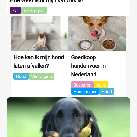
Hoe weet ik of mijn kat ziek is?
Kat
Verzorging
Hoe kan ik mijn hond
Goedkoop
laten afvallen?
hondenvoer in
Nederland
Hond
Verzorging
Besparen
Actie
Hondenvoer
Hond