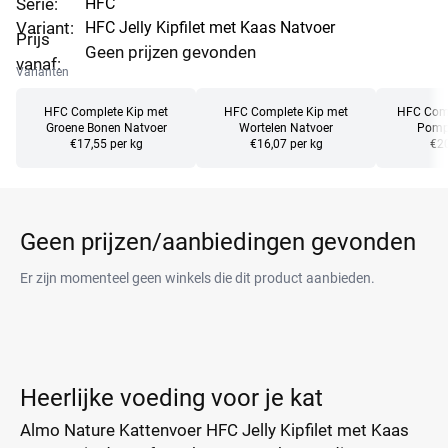
Serie:
HFC
Variant:
HFC Jelly Kipfilet met Kaas Natvoer
Prijs
Geen prijzen gevonden
vanaf:
Varianten
HFC Complete Kip met
HFC Complete Kip met
HFC Comp
Groene Bonen Natvoer
Wortelen Natvoer
Pomp
€17,55 per kg
€16,07 per kg
€20
Geen prijzen/aanbiedingen gevonden
Er zijn momenteel geen winkels die dit product aanbieden.
Heerlijke voeding voor je kat
Almo Nature Kattenvoer HFC Jelly Kipfilet met Kaas