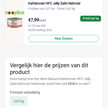
Kattenvoer HFC Jelly Zalm Natvoer
6 blikjes van 0,07 kg
· Totaal 0,42 kg
€19,02 per kg
€7,99
€8,49
€1,33 per blik
€0,50 korting (6%)
Naar Zooplus
Vergelijk hier de prijzen van dit
product
mooi textje over het Almo Nature Kattenvoer HFC Jelly
Zalm Natvoer hierboven, komt hier ook
html
in te zien?
Formaat verpakking
0,07 kg