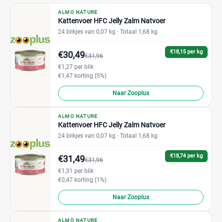
ALMO NATURE
Kattenvoer HFC Jelly Zalm Natvoer
24 blikjes van 0,07 kg
· Totaal 1,68 kg
€18,15 per kg
€30,49
€31,96
€1,27 per blik
€1,47 korting (5%)
Naar Zooplus
ALMO NATURE
Kattenvoer HFC Jelly Zalm Natvoer
24 blikjes van 0,07 kg
· Totaal 1,68 kg
€18,74 per kg
€31,49
€31,96
€1,31 per blik
€0,47 korting (1%)
Naar Zooplus
ALMO NATURE