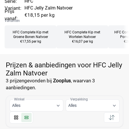
Serie:
HFC
Variant:
HFC Jelly Zalm Natvoer
Prijs
€18,15 per kg
vanaf:
Varianten
HFC Complete Kip met
HFC Complete Kip met
HFC Comp
Groene Bonen Natvoer
Wortelen Natvoer
Pomp
€17,55 per kg
€16,07 per kg
€20
Prijzen & aanbiedingen voor HFC Jelly
Zalm Natvoer
3 prijzen
gevonden bij
Zooplus
, waarvan
3
aanbiedingen.
Winkel
Verpakking
Alles
Alles