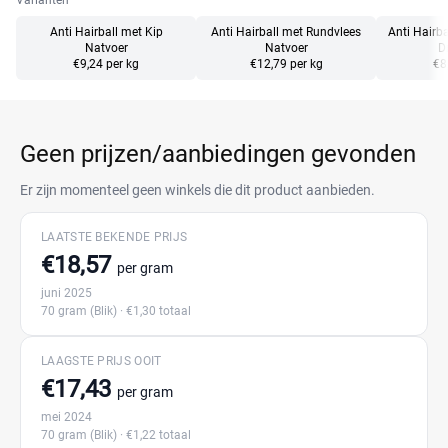
Varianten
Anti Hairball met Kip
Anti Hairball met Rundvlees
Anti Hairb
Natvoer
Natvoer
D
€9,24 per kg
€12,79 per kg
€8
Geen prijzen/aanbiedingen gevonden
Er zijn momenteel geen winkels die dit product aanbieden.
LAATSTE BEKENDE PRIJS
€18,57
per gram
juni 2025
70 gram
(Blik)
· €1,30 totaal
LAAGSTE PRIJS OOIT
€17,43
per gram
mei 2024
70 gram
(Blik)
· €1,22 totaal