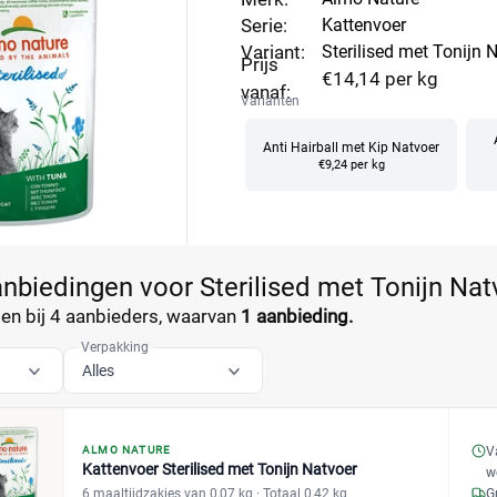
Serie:
Kattenvoer
Variant:
Sterilised met Tonijn 
Prijs
€14,14 per kg
vanaf:
Varianten
Anti Hairball met Kip Natvoer
€9,24 per kg
anbiedingen voor Sterilised met Tonijn Nat
n bij 4 aanbieders, waarvan
1 aanbieding.
Verpakking
Alles
ALMO NATURE
V
Kattenvoer Sterilised met Tonijn Natvoer
w
6 maaltijdzakjes van 0,07 kg
· Totaal 0,42 kg
G