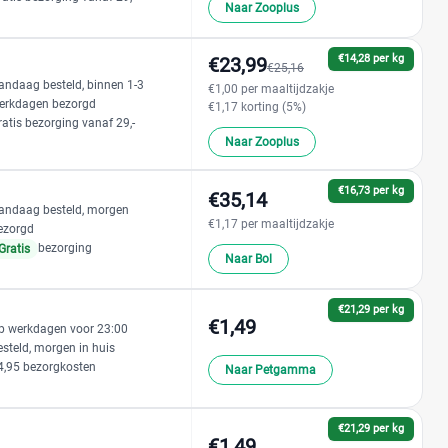
Naar Zooplus
€14,28 per kg
€23,99
€25,16
andaag besteld, binnen 1-3
€1,00 per maaltijdzakje
erkdagen bezorgd
€1,17 korting (5%)
ratis bezorging vanaf 29,-
Naar Zooplus
€16,73 per kg
€35,14
andaag besteld, morgen
€1,17 per maaltijdzakje
ezorgd
bezorging
Gratis
Naar Bol
€21,29 per kg
€1,49
p werkdagen voor 23:00
esteld, morgen in huis
4,95 bezorgkosten
Naar Petgamma
€21,29 per kg
€1,49