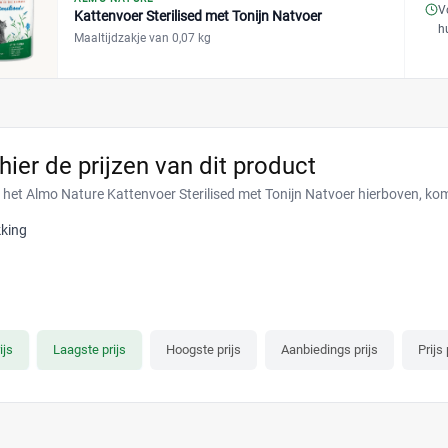
V
Kattenvoer Sterilised met Tonijn Natvoer
h
Maaltijdzakje van 0,07 kg
 hier de prijzen van dit product
r het Almo Nature Kattenvoer Sterilised met Tonijn Natvoer hierboven, ko
king
ijs
Laagste prijs
Hoogste prijs
Aanbiedings prijs
Prijs