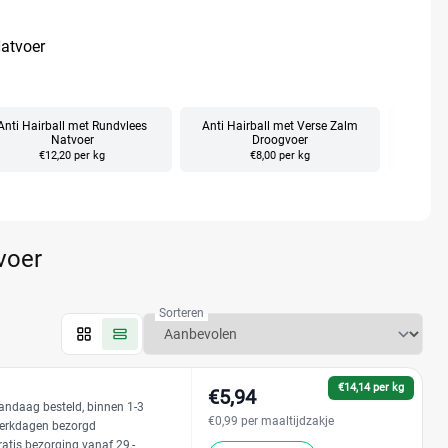
Natvoer
Anti Hairball met Rundvlees
Anti Hairball met Verse Zalm
Digest
Natvoer
Droogvoer
€12,20 per kg
€8,00 per kg
voer
Sorteren
€14,14 per kg
€5,94
andaag besteld, binnen 1-3
€0,99 per maaltijdzakje
erkdagen bezorgd
ratis bezorging vanaf 29,-