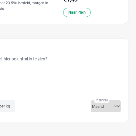
oor 23.59u besteld, morgen in
uis
Naar Plein
mt hier ook
html
in te zien?
Interval
 per kg