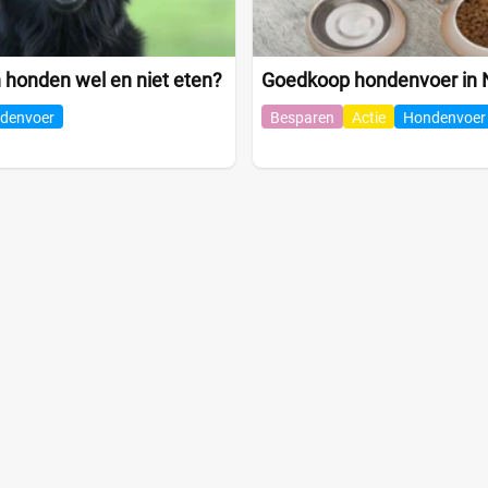
honden wel en niet eten?
Goedkoop hondenvoer in 
denvoer
Besparen
Actie
Hondenvoer