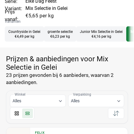
Serie:
Elke Dag Feest
Variant:
Mix Selectie in Gelei
Prijs
€5,65 per kg
vanaf:
Varianten
Countryside in Gelei
groente selectie
Junior Mix Selectie in Gelei
Mi
€4,49 per kg
€6,23 per kg
€4,16 per kg
Prijzen & aanbiedingen voor Mix
Selectie in Gelei
23 prijzen
gevonden bij 6 aanbieders, waarvan
2
aanbiedingen.
Winkel
Verpakking
Alles
Alles
FELIX