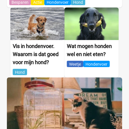
Besparen
Actie
Hondenvoer
Hond
Vis in hondenvoer.
Wat mogen honden
Waarom is dat goed
wel en niet eten?
voor mijn hond?
Weetje
Hondenvoer
Hond