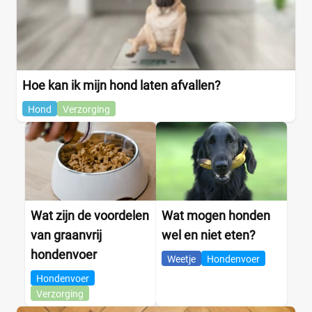
Hoe kan ik mijn hond laten afvallen?
Hond
Verzorging
Wat zijn de voordelen
Wat mogen honden
van graanvrij
wel en niet eten?
hondenvoer
Weetje
Hondenvoer
Hondenvoer
Verzorging