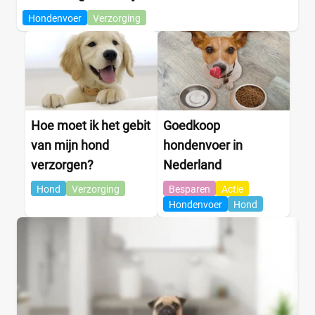
Hondenvoer
Verzorging
Hoe moet ik het gebit
Goedkoop
van mijn hond
hondenvoer in
verzorgen?
Nederland
Hond
Verzorging
Besparen
Actie
Hondenvoer
Hond