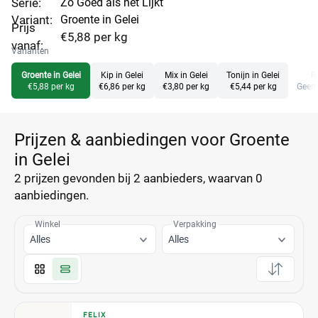
Serie:
Zo Goed als het Lijkt
Variant:
Groente in Gelei
Prijs
€5,88 per kg
vanaf:
Varianten
Groente in Gelei
Kip in Gelei
Mix in Gelei
Tonijn in Gelei
R
€5,88 per kg
€6,86 per kg
€3,80 per kg
€5,44 per kg
Geen 
Prijzen & aanbiedingen voor Groente
in Gelei
2 prijzen
gevonden bij 2 aanbieders, waarvan
0
aanbiedingen.
Winkel
Verpakking
Alles
Alles
FELIX