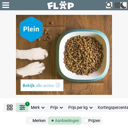
1
Merk
Prijs
Prijs per kg
Kortingspercent
Merken
Aanbiedingen
Prijzen