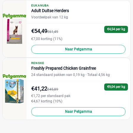
EUKANUBA
Adult Duitse Herders
Voordeelpak van 12 kg
€4,54 per kg
€54,49
€61,49
€7,00 korting (11%)
Naar Petgamma
RENSKE
Freshly Prepared Chicken Grainfree
24 standaard pakken van 0,19 kg
· Totaal 4,56 kg
€9,04 per kg
€41,22
€45,89
€1,72 per standaard pak
€4,67 korting (10%)
Naar Petgamma