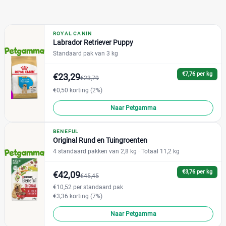
ROYAL CANIN
Labrador Retriever Puppy
Standaard pak van 3 kg
€7,76 per kg
€23,29
€23,79
€0,50 korting (2%)
Naar Petgamma
BENEFUL
Original Rund en Tuingroenten
4 standaard pakken van 2,8 kg
· Totaal 11,2 kg
€3,76 per kg
€42,09
€45,45
€10,52 per standaard pak
€3,36 korting (7%)
Naar Petgamma