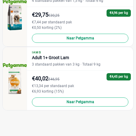
4 standaard pakken van 1,5 kg
· Totaal 6 kg
€4,96 per kg
€29,75
€30,25
€7,44 per standaard pak
€0,50 korting (2%)
Naar Petgamma
IAMS
Adult 1+ Groot Lam
3 standaard pakken van 3 kg
· Totaal 9 kg
€4,45 per kg
€40,02
€46,95
€13,34 per standaard pak
€6,93 korting (15%)
Naar Petgamma