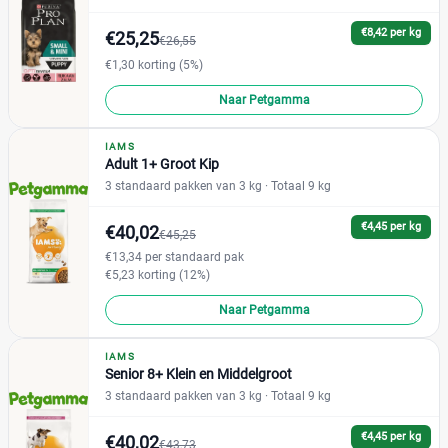
Blik
(0)
Pro Plan
(13)
€8,42 per kg
Maaltijdzakje
€25,25
(0)
€26,55
Purizon
(0)
Standaard pak
(108)
€1,30 korting (5%)
Renske
(45)
Voordeelpak
(27)
Naar Petgamma
Royal Canin
(15)
Versele-Laga
(0)
IAMS
Soort hondenvoer
Adult 1+ Groot Kip
3 standaard pakken van 3 kg
· Totaal 9 kg
Droogvoer
(51)
Natvoer
(5)
€4,45 per kg
€40,02
€45,25
Vloeibaar
(0)
€13,34 per standaard pak
€5,23 korting (12%)
Levensfase
Naar Petgamma
Adult
(26)
IAMS
Senior 8+ Klein en Middelgroot
Junior
(6)
3 standaard pakken van 3 kg
· Totaal 9 kg
Puppy
(18)
Senior
(8)
€4,45 per kg
€40,02
€43,73