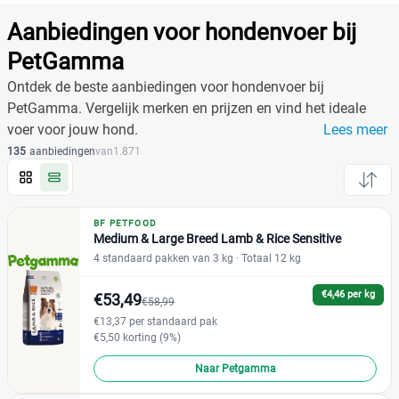
Producten
Filter
Aanbiedingen voor hondenvoer bij
Reset alle filters
PetGamma
Ontdek de beste aanbiedingen voor hondenvoer bij
PetGamma. Vergelijk merken en prijzen en vind het ideale
Merk
voer voor jouw hond.
Lees meer
135
aanbiedingen
van
1.871
Acana
(5)
Almo Nature
(0)
BF PETFOOD
Medium & Large Breed Lamb & Rice Sensitive
Applaws
(0)
4 standaard pakken van 3 kg
· Totaal 12 kg
Beneful
(4)
BF Petfood
(7)
€4,46 per kg
€53,49
€58,99
Bonzo
(3)
€13,37 per standaard pak
€5,50 korting (9%)
Bosch
(0)
+23 meer
▼
Briantos
(0)
Naar Petgamma
CaroCroc
(3)