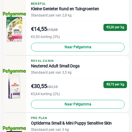
BENEFUL
Cavom
(0)
Prijs
Kleine Genieter Rund en Tuingroenten
Darf
(0)
Standaard pak van 2,8 kg
€
€
Denkadog
(6)
€5,20 per kg
€14,55
€15,05
Edgard & Cooper
(7)
€0,50 korting (3%)
Eukanuba
(2)
Prijs per kg
Fokker
Naar Petgamma
(6)
Frolic
(0)
€
€
ROYAL CANIN
Happy Dog
(0)
Neutered Adult Small Dogs
Hill's
(7)
Standaard pak van 3,5 kg
IAMS
(10)
Kortingspercentage
€8,73 per kg
€30,55
€31,19
Josera
(0)
€0,64 korting (2%)
%
%
Lukos
(0)
Naar Petgamma
Nutrivet
(0)
Pedigree
(1)
PRO PLAN
Perfect Fit
(0)
Verpakking
Optiderma Small & Mini Puppy Sensitive Skin
Prins
Standaard pak van 3 kg
(1)