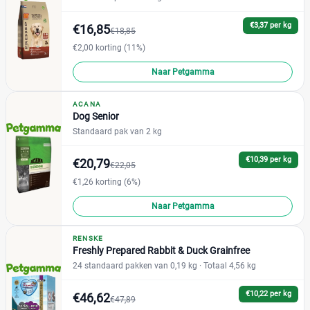
Geen tarwegluten
(0)
€3,37 per kg
€16,85
Glutenvrij
(1)
€18,85
Graanvrij
€2,00 korting (11%)
(11)
Hypoallergeen
(1)
Naar Petgamma
ACANA
Hondenras
Dog Senior
Standaard pak van 2 kg
€10,39 per kg
€20,79
€22,05
Beagle
(0)
€1,26 korting (6%)
Bichon Frise
(0)
Naar Petgamma
Boxer
(0)
Bulldog
(0)
RENSKE
Cavlier King Charles
(0)
Freshly Prepared Rabbit & Duck Grainfree
24 standaard pakken van 0,19 kg
· Totaal 4,56 kg
Chihuahua
(0)
Cocker
(1)
€10,22 per kg
€46,62
€47,89
+21 meer
▼