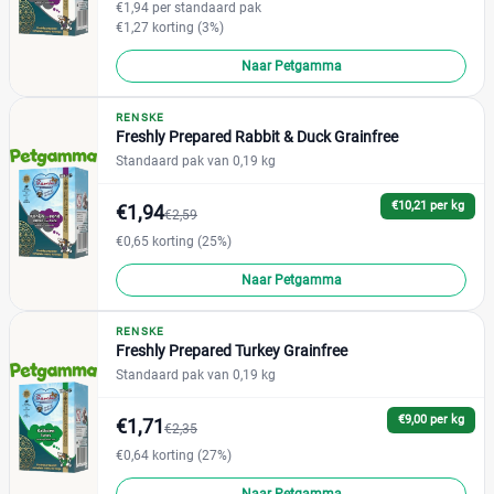
€1,94 per standaard pak
€1,27 korting (3%)
Voedingsbehoefte
Naar Petgamma
RENSKE
Freshly Prepared Rabbit & Duck Grainfree
Artrose
(0)
Standaard pak van 0,19 kg
Castratie
(2)
€10,21 per kg
€1,94
€2,59
Diabetes
(0)
€0,65 korting (25%)
Drachtig en zogend
(0)
Naar Petgamma
Gewrichten
(1)
Hart en lever
(4)
RENSKE
Herstel na ziekte
(0)
Freshly Prepared Turkey Grainfree
+11 meer
▼
Standaard pak van 0,19 kg
€9,00 per kg
€1,71
€2,35
Smaak
€0,64 korting (27%)