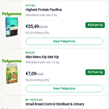
ACANA
Highest Protein Pacifica
Standaard pak van 6 kg
€9,25 per kg
€55,49
€57,99
€2,50 korting (4%)
Naar Petgamma
BONZO
Mini Menu Kip Met Kip
Standaard pak van 1,5 kg
€4,73 per kg
€7,09
€7,35
€0,26 korting (4%)
Naar Petgamma
BF PETFOOD
Small Breed Control Sterilised & Urinary