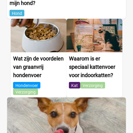
mijn hond?
Hond
Wat zijn de voordelen
Waarom is er
van graanvrij
speciaal kattenvoer
hondenvoer
voor indoorkatten?
Hondenvoer
Kat
Verzorging
Verzorging