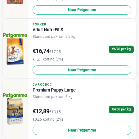
Huisdierenbazaar
(50)
Naar Petgamma
Joybuy
(5)
Petgamma
(135)
FOKKER
Adult Nutri-Fit S
Plein
(128)
Standaard pak van 2,5 kg
Zooplus
(877)
€6,70 per kg
€16,74
€17,95
€1,21 korting (7%)
Naar Petgamma
CAROCROC
Premium Puppy Large
Standaard pak van 3 kg
€4,30 per kg
€12,89
€13,15
€0,26 korting (2%)
Naar Petgamma