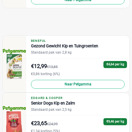
Naar Petgamma
Buffalo
(0)
Eend
(1)
Everzwijn
(0)
Gans
(0)
BENEFUL
Gevogelte
Gezond Gewicht Kip en Tuingroenten
(0)
Standaard pak van 2,8 kg
Groenten
(2)
Haring
(0)
€4,64 per kg
€12,99
€13,85
+15 meer
▼
€0,86 korting (6%)
Naar Petgamma
Winkel
Reset
EDGARD & COOPER
Senior Dogs Kip en Zalm
Standaard pak van 2,5 kg
Webshop
(1.871)
Bol
(299)
€9,46 per kg
€23,65
€24,99
Brekz
(377)
€1,34 korting (5%)